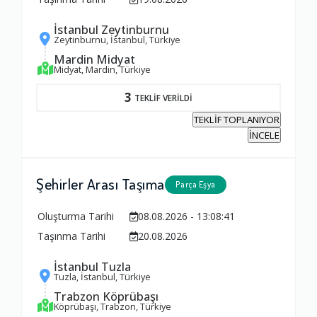
Ambalajlama Hizmeti
İstanbul Zeytinburnu
Zeytinburnu, İstanbul, Türkiye
1.0
Mardin Midyat
Midyat, Mardin, Türkiye
Firma ile İletişim
3
TEKLİF VERİLDİ
1.0
TEKLİF TOPLANIYOR
İNCELE
Zamanlama
1.0
Şehirler Arası Taşıma
Parça Eşya
Oluşturma Tarihi
08.08.2026 - 13:08:41
Firma Çalışanları
Taşınma Tarihi
20.08.2026
1.0
İstanbul Tuzla
Tuzla, İstanbul, Türkiye
Fiyatlandırma Dengesi
Trabzon Köprübaşı
Köprübaşı, Trabzon, Türkiye
1.0