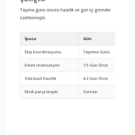
Taşıma günü öncesi hazırlık ve gün içi görevler
özetlenmiştir.
İpucu
Gün
Gö
Ekip koordinasyonu
Taşınma Günü
Par
Erken rezervasyon
7-5 Gün Önce
Fir
Oda bazlı hazırlık
4-2 Gün Önce
Pak
Eksik parça tespiti
Sonrası
Mon