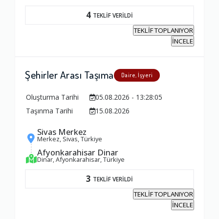
4
TEKLİF VERİLDİ
TEKLİF TOPLANIYOR
İNCELE
Şehirler Arası Taşıma
Daire, İşyeri
Ambalajlama Hizmeti
Oluşturma Tarihi
05.08.2026 - 13:28:05
1.0
Taşınma Tarihi
15.08.2026
Sivas Merkez
Firma ile İletişim
Merkez, Sivas, Türkiye
1.0
Afyonkarahisar Dinar
Dinar, Afyonkarahisar, Türkiye
3
TEKLİF VERİLDİ
Zamanlama
TEKLİF TOPLANIYOR
1.0
İNCELE