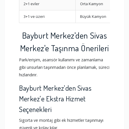
2+1 evler
Orta Kamyon
30-40
3+1 ve üzeri
Büyük Kamyon
50+ m
Bayburt Merkez'den Sivas
Merkez'e Taşınma Önerileri
Park/erişim, asansör kullanımı ve zamanlama
gibi unsurları taşınmadan önce planlamak, süreci
hızlandırır.
Bayburt Merkez'den Sivas
Merkez'e Ekstra Hizmet
Seçenekleri
Sigorta ve montaj gibi ek hizmetler taşınmayı
güvenli ve kolay kılar.