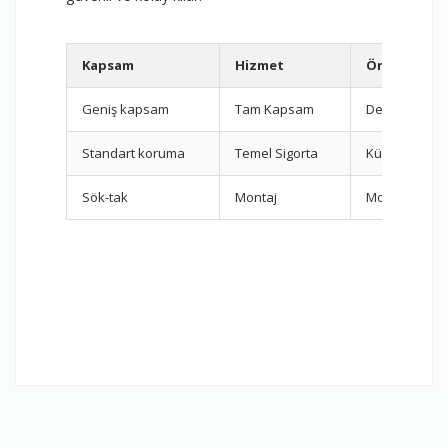
Kapsam
Hizmet
Önerilen D
Geniş kapsam
Tam Kapsam
Değerli eşyal
Standart koruma
Temel Sigorta
Küçük taşıma
Sök-tak
Montaj
Mobilyalı evl