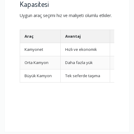
Kapasitesi
Uygun araç seçimi hız ve maliyeti olumlu etkiler.
Araç
Avantaj
Uygun Ol
Kamyonet
Hızlı ve ekonomik
Küçük ev /
Orta Kamyon
Daha fazla yük
2+1 evler
Büyük Kamyon
Tek seferde taşıma
3+1 ve üze