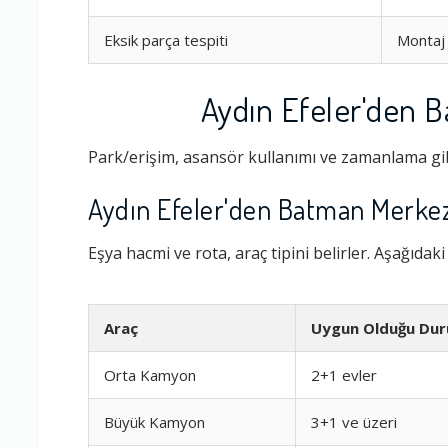
Eksik parça tespiti
Montaj 
Aydın Efeler'den 
Park/erişim, asansör kullanımı ve zamanlama gib
Aydın Efeler'den Batman Merkez
Eşya hacmi ve rota, araç tipini belirler. Aşağıdak
Ambalajlama 
Araç
Uygun Olduğu Du
Firma ile İleti
Orta Kamyon
2+1 evler
Büyük Kamyon
3+1 ve üzeri
Zamanlama