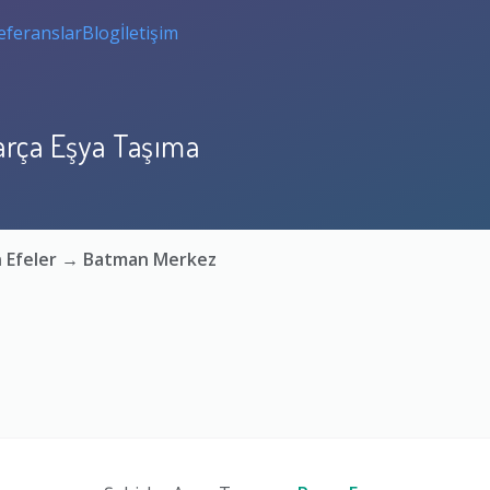
eferanslar
Blog
İletişim
arça Eşya Taşıma
n Efeler → Batman Merkez