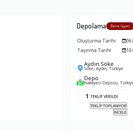
Depolama
Daire, İşyeri
Oluşturma Tarihi
06.
Taşınma Tarihi
10.
Aydın Söke
Söke, Aydın, Türkiye
Depo
Nakliyeci Deposu, Türkiy
1
TEKLİF VERİLDİ
TEKLİF TOPLANIYOR
İNCELE