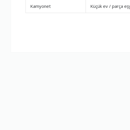
Kamyonet
Küçük ev / parça eş
Firma Çalışan
Fiyatlandırm
Yorumunuz