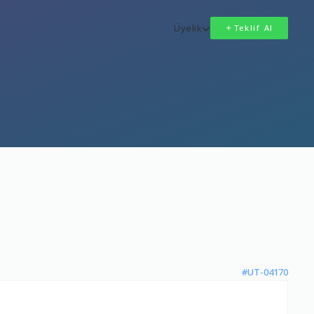
Üyelik
Teklif Al
#UT-04170