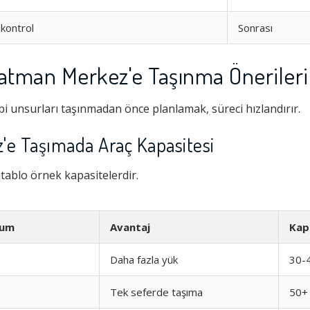
kontrol
Sonrası
Batman Merkez'e Taşınma Önerileri
i unsurları taşınmadan önce planlamak, süreci hızlandırır.
'e Taşımada Araç Kapasitesi
i tablo örnek kapasitelerdir.
Hizmeti
1.0
rum
Avantaj
Kap
şim
1.0
Daha fazla yük
30-
Tek seferde taşıma
50+
1.0