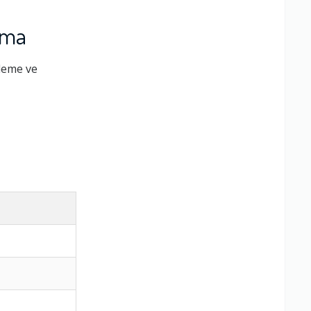
ıma
tleme ve