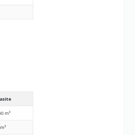
asite
40 m³
 m³