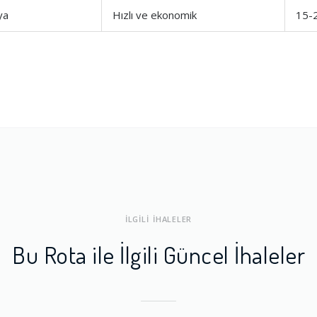
ya
Hızlı ve ekonomik
15-
ları
1.0
a Dengesi
1.0
İLGİLİ İHALELER
Bu Rota ile İlgili Güncel İhaleler