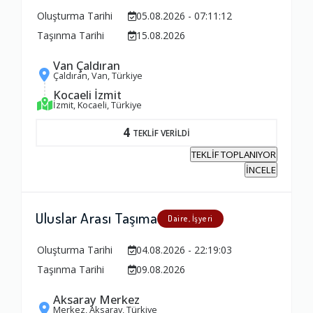
Oluşturma Tarihi
05.08.2026 - 07:11:12
Ambalajlama Hizmeti
Taşınma Tarihi
15.08.2026
1.0
Van Çaldıran
Çaldıran, Van, Türkiye
Firma ile İletişim
Kocaeli İzmit
İzmit, Kocaeli, Türkiye
1.0
4
TEKLİF VERİLDİ
Zamanlama
TEKLİF TOPLANIYOR
İNCELE
1.0
Uluslar Arası Taşıma
Firma Çalışanları
Daire, İşyeri
1.0
Oluşturma Tarihi
04.08.2026 - 22:19:03
Taşınma Tarihi
09.08.2026
Fiyatlandırma Dengesi
Aksaray Merkez
Merkez, Aksaray, Türkiye
1.0