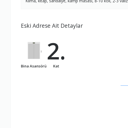
Klima, kitap, sandalye, kamp masası, 8-10 koli, 2-3 valiz
Eski Adrese Ait Detaylar
2.
Bina Asansörü
Kat