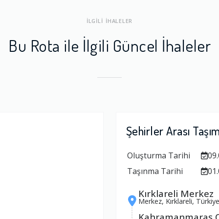
İLGİLİ İHALELER
Bu Rota ile İlgili Güncel İhaleler
Şehirler Arası Taşı
Oluşturma Tarihi
09.
Taşınma Tarihi
01.
Kırklareli Merkez
Merkez, Kırklareli, Türkiy
Kahramanmaraş O