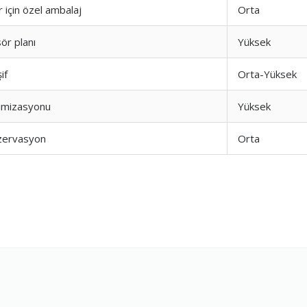
r için özel ambalaj
Orta
ları
1.0
ör planı
Yüksek
if
Orta-Yüksek
a Dengesi
1.0
imizasyonu
Yüksek
zervasyon
Orta