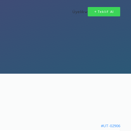
Üyelik
Teklif Al
#UT-02906