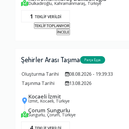
Dulkadiroğlu, Kahramanmaraş, Türkiye
1
TEKLİF VERİLDİ
TEKLİF TOPLANIYOR
İNCELE
Şehirler Arası Taşıma
Parça Eşya
Oluşturma Tarihi
08.08.2026 - 19:39:33
Taşınma Tarihi
13.08.2026
Kocaeli İzmit
İzmit, Kocaeli, Türkiye
Çorum Sungurlu
Sungurlu, Çorum, Türkiye
4
TEKLİF VERİLDİ