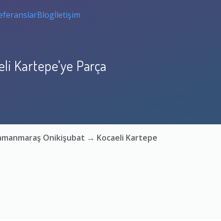
eferanslar
Blog
İletişim
li Kartepe'ye Parça
ramanmaraş Onikişubat → Kocaeli Kartepe