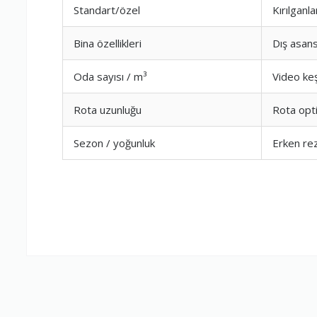
Standart/özel
Kırılganla
Firma Çalışan
Bina özellikleri
Dış asans
Oda sayısı / m³
Video keş
Fiyatlandırm
Rota uzunluğu
Rota opt
Yorumunuz
Sezon / yoğunluk
Erken re