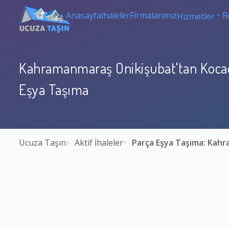
Anasayfa
İhaleler
Firmalarımız
R
Hizmetler
Kahramanmaraş Onikişubat'tan Kocae
Eşya Taşıma
Ucuza Taşın
Aktif İhaleler
Parça Eşya Taşıma: Kah