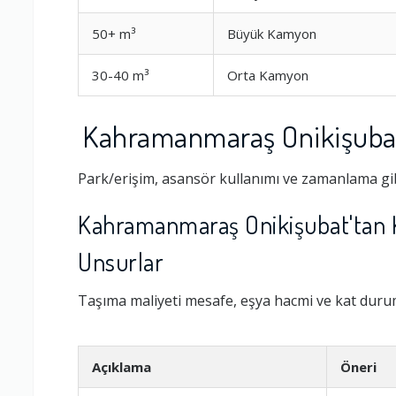
50+ m³
Büyük Kamyon
30-40 m³
Orta Kamyon
Kahramanmaraş Onikişubat'
Park/erişim, asansör kullanımı ve zamanlama gib
Kahramanmaraş Onikişubat'tan Ko
Ambalajlama 
Unsurlar
Taşıma maliyeti mesafe, eşya hacmi ve kat durumu
Firma ile İleti
Açıklama
Öneri
Zamanlama