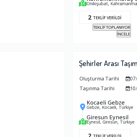
Onikişubat, Kahramanmar
2
TEKLİF VERİLDİ
TEKLİF TOPLANIYOR
İNCELE
Şehirler Arası Taşı
Oluşturma Tarihi
07.
Taşınma Tarihi
10.
Kocaeli Gebze
Gebze, Kocaeli, Türkiye
Giresun Eynesil
Eynesil, Giresun, Türkiye
2
TEKLİF VERİLDİ