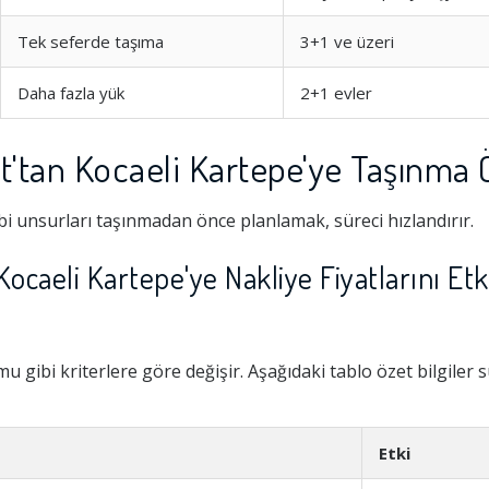
Tek seferde taşıma
3+1 ve üzeri
Daha fazla yük
2+1 evler
tan Kocaeli Kartepe'ye Taşınma Ö
i unsurları taşınmadan önce planlamak, süreci hızlandırır.
caeli Kartepe'ye Nakliye Fiyatlarını Etk
Hizmeti
1.0
 gibi kriterlere göre değişir. Aşağıdaki tablo özet bilgiler 
şim
1.0
Etki
1.0