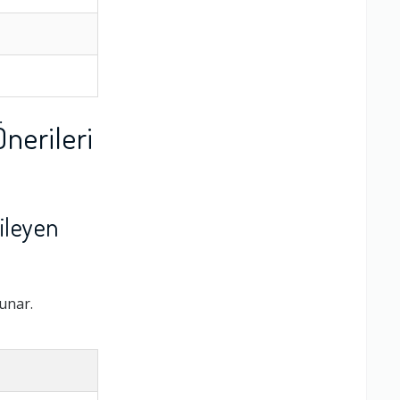
nerileri
ileyen
sunar.