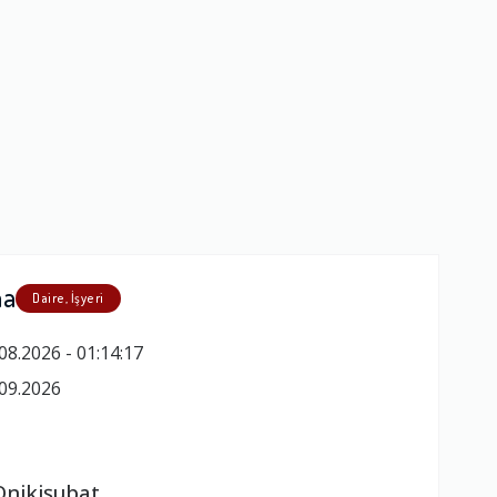
ma
Daire, İşyeri
08.2026 - 01:14:17
09.2026
e
nikişubat