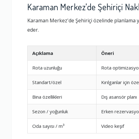
Karaman Merkez'de Şehiriçi Nakli
Karaman Merkez'de Şehiriçi özelinde planlama y
eder.
Açıklama
Öneri
Rota uzunluğu
Rota optimizasyo
Standart/özel
Kırılganlar için öz
Ambalajlama 
Bina özellikleri
Dış asansör planı
Firma ile İleti
Sezon / yoğunluk
Erken rezervasy
Oda sayısı / m³
Video keşif
Zamanlama