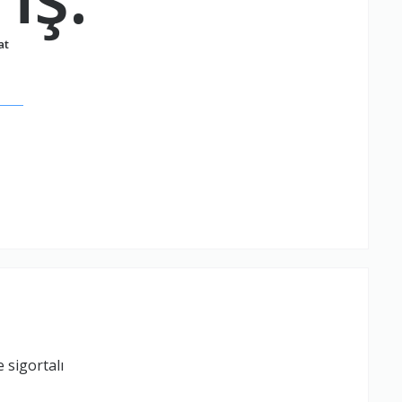
at
.
 sigortalı