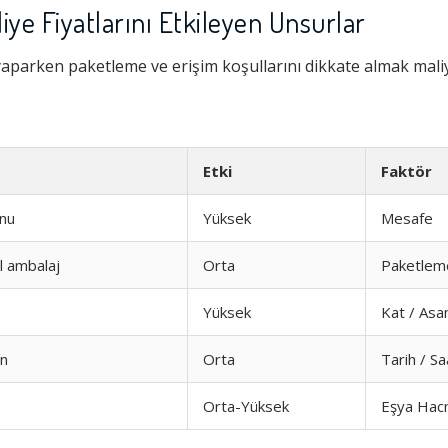
ye Fiyatlarını Etkileyen Unsurlar
aparken paketleme ve erişim koşullarını dikkate almak maliy
Etki
Faktör
nu
Yüksek
Mesafe
el ambalaj
Orta
Paketlem
Hizmeti
1.0
Yüksek
Kat / Asa
şim
1.0
on
Orta
Tarih / Sa
Orta-Yüksek
Eşya Hac
1.0