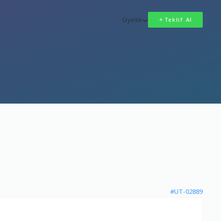
Üyelik
Teklif Al
#UT-02889