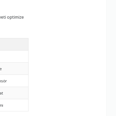
eti optimize
e
nsör
at
mi