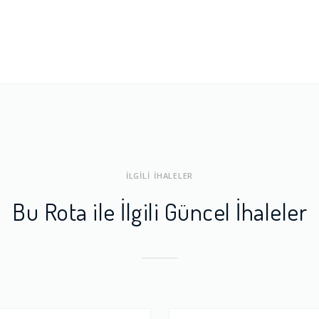
ları
1.0
a Dengesi
1.0
İLGİLİ İHALELER
Bu Rota ile İlgili Güncel İhaleler