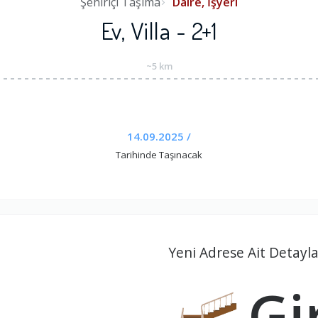
Şehiriçi Taşıma
Daire, İşyeri
Ev, Villa - 2+1
~5 km
14.09.2025 /
Tarihinde Taşınacak
Yeni Adrese Ait Detayla
Gir