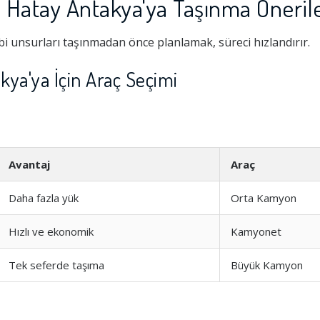
n Hatay Antakya'ya Taşınma Önerile
i unsurları taşınmadan önce planlamak, süreci hızlandırır.
kya'ya İçin Araç Seçimi
Avantaj
Araç
Daha fazla yük
Orta Kamyon
Hizmeti
1.0
Hızlı ve ekonomik
Kamyonet
şim
1.0
Tek seferde taşıma
Büyük Kamyon
1.0