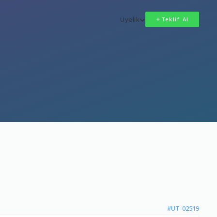
Üyelik
Teklif Al
#UT-02519