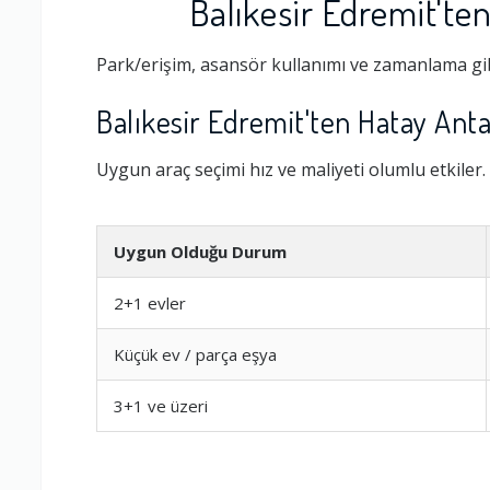
Balıkesir Edremit'te
Park/erişim, asansör kullanımı ve zamanlama gib
Balıkesir Edremit'ten Hatay Anta
Uygun araç seçimi hız ve maliyeti olumlu etkiler.
Uygun Olduğu Durum
2+1 evler
Ambalajlama 
Küçük ev / parça eşya
Firma ile İleti
3+1 ve üzeri
Zamanlama