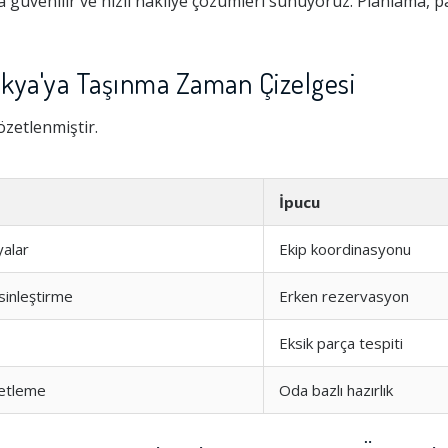
a güvenilir ve hızlı nakliye çözümleri sunuyoruz. Planlama, 
akya'ya Taşınma Zaman Çizelgesi
özetlenmiştir.
İpucu
yalar
Ekip koordinasyonu
sinleştirme
Erken rezervasyon
Eksik parça tespiti
ketleme
Oda bazlı hazırlık