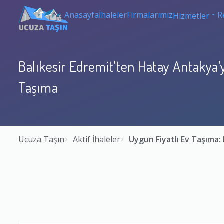
Anasayfa
İhaleler
Firmalarımız
R
Hizmetler
Balıkesir Edremit'ten Hatay Antakya'
Taşıma
Ucuza Taşın
Aktif İhaleler
Uygun Fiyatlı Ev Taşıma: