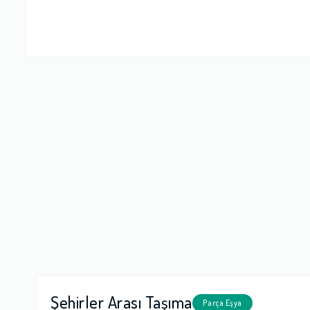
Firma Çalışan
Fiyatlandırm
Yorumunuz
Şehirler Arası Taşıma
Parça Eşya