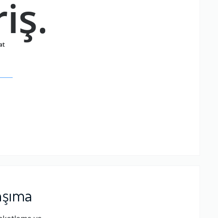
iş.
at
.
aşıma