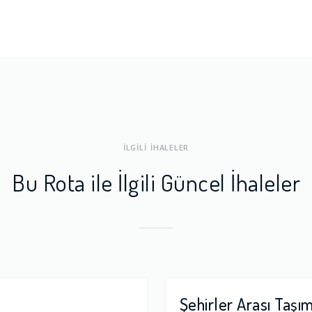
ları
1.0
a Dengesi
1.0
İLGİLİ İHALELER
Bu Rota ile İlgili Güncel İhaleler
Şehirler Arası Taşı