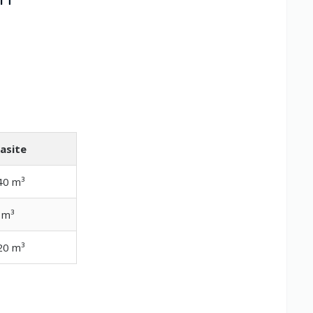
asite
40 m³
 m³
20 m³