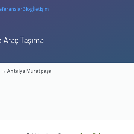
eferanslar
Blog
İletişim
a Araç Taşıma
n → Antalya Muratpaşa