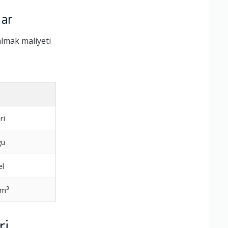
lar
lmak maliyeti
ri
ğu
el
 m³
ri