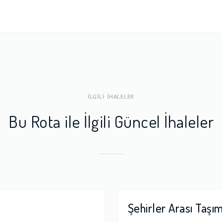
ları
1.0
a Dengesi
1.0
İLGİLİ İHALELER
Bu Rota ile İlgili Güncel İhaleler
Şehirler Arası Taşı