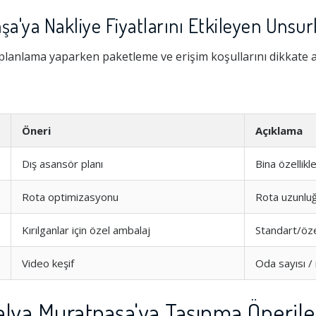
a'ya Nakliye Fiyatlarını Etkileyen Unsur
planlama yaparken paketleme ve erişim koşullarını dikkate a
Öneri
Açıklama
Dış asansör planı
Bina özellikle
Rota optimizasyonu
Rota uzunlu
Kırılganlar için özel ambalaj
Standart/öz
Video keşif
Oda sayısı /
alya Muratpaşa'ya Taşınma Önerile