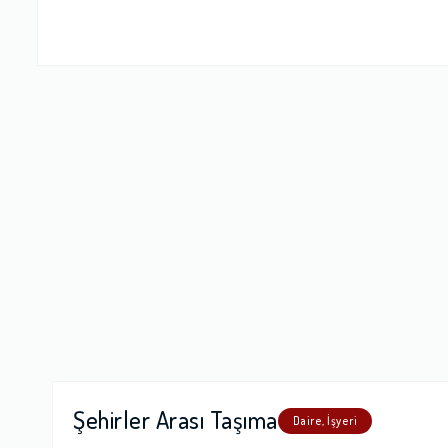
Firma Çalışan
Fiyatlandırm
Yorumunuz
Şehirler Arası Taşıma
Daire, İşyeri