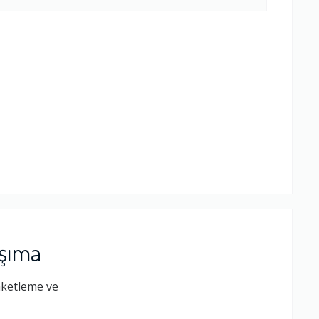
.
aşıma
aketleme ve