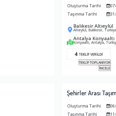
Oluşturma Tarihi
07.
Taşınma Tarihi
31.
Balıkesir Altıeylül
Altıeylül, Balıkesir, Türkiy
Antalya Konyaaltı
Konyaaltı, Antalya, Türki
4
TEKLİF VERİLDİ
TEKLİF TOPLANIYOR
İNCELE
Şehirler Arası Taşı
Oluşturma Tarihi
06.
Taşınma Tarihi
11.