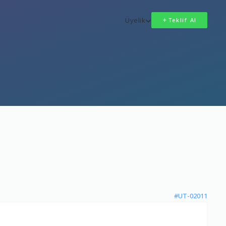
Üyelik
Teklif Al
#UT-02011