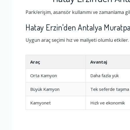
Park/erişim, asansör kullanımı ve zamanlama gib
Hatay Erzin'den Antalya Muratpa
Uygun araç seçimi hız ve maliyeti olumlu etkiler.
Araç
Avantaj
Orta Kamyon
Daha fazla yük
Ambalajlama 
Büyük Kamyon
Tek seferde taşıma
Kamyonet
Hızlı ve ekonomik
Firma ile İleti
Zamanlama