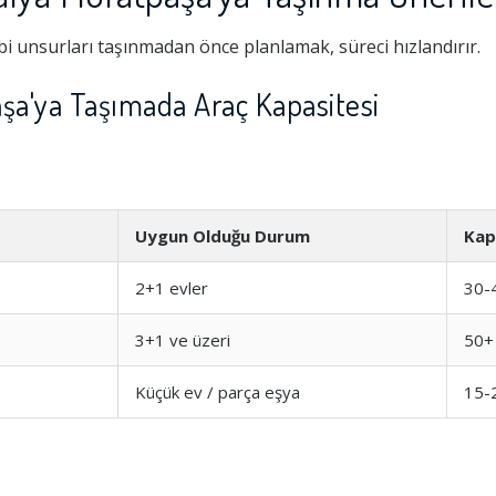
i unsurları taşınmadan önce planlamak, süreci hızlandırır.
şa'ya Taşımada Araç Kapasitesi
Uygun Olduğu Durum
Kap
2+1 evler
30-
Hizmeti
1.0
3+1 ve üzeri
50+
Küçük ev / parça eşya
15-
şim
1.0
1.0