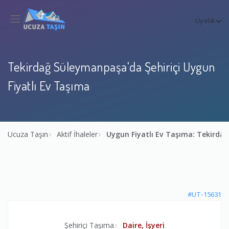
Üyelik
Tekirdağ Süleymanpaşa'da Şehiriçi Uygun
Fiyatlı Ev Taşıma
Ucuza Taşın
Aktif İhaleler
Uygun Fiyatlı Ev Taşıma: Tekird
#UT-15631
Şehiriçi Taşıma
Daire, İşyeri