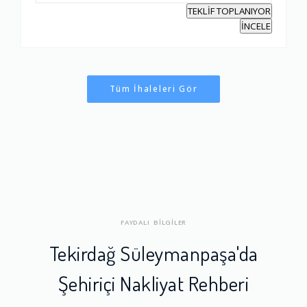
TEKLİF TOPLANIYOR
İNCELE
Tüm İhaleleri Gör
FAYDALI BİLGİLER
Tekirdağ Süleymanpaşa'da
Şehiriçi Nakliyat Rehberi