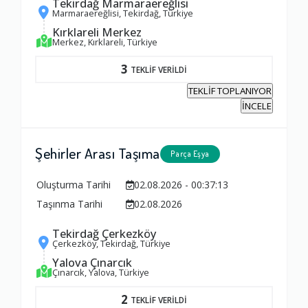
Tekirdağ Marmaraereğlisi
Ambalajlama Hizmeti
Marmaraereğlisi, Tekirdağ, Türkiye
1.0
Kırklareli Merkez
Merkez, Kırklareli, Türkiye
3
Firma ile İletişim
TEKLİF VERİLDİ
TEKLİF TOPLANIYOR
1.0
İNCELE
Zamanlama
Şehirler Arası Taşıma
Parça Eşya
1.0
Oluşturma Tarihi
02.08.2026 - 00:37:13
Firma Çalışanları
Taşınma Tarihi
02.08.2026
1.0
Tekirdağ Çerkezköy
Çerkezköy, Tekirdağ, Türkiye
Yalova Çınarcık
Fiyatlandırma Dengesi
Çınarcık, Yalova, Türkiye
1.0
2
TEKLİF VERİLDİ