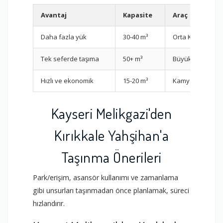
Avantaj
Kapasite
Araç
Daha fazla yük
30-40 m³
Orta Kamyon
Tek seferde taşıma
50+ m³
Büyük Kamyon
Hızlı ve ekonomik
15-20 m³
Kamyonet
Kayseri Melikgazi'den
Kırıkkale Yahşihan'a
Taşınma Önerileri
Park/erişim, asansör kullanımı ve zamanlama
gibi unsurları taşınmadan önce planlamak, süreci
hızlandırır.