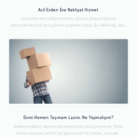
Acil Evden Eve Nakliyat Hizmet
Acil evden eve nakliyat hizmeti, plansız gelişen taşınma
durumlarında hızlı ama güvenli çözümler sunar. Bu rehberde, 202...
Evimi Hemen Taşımam Lazım, Ne Yapmalıyım?
Beklenmedik bir taşınma durumuyla karşı karşıyasınız ve "Evimi
hemen taşımam lazım!" mı diyorsunuz? Bu rehber, acil nakl...