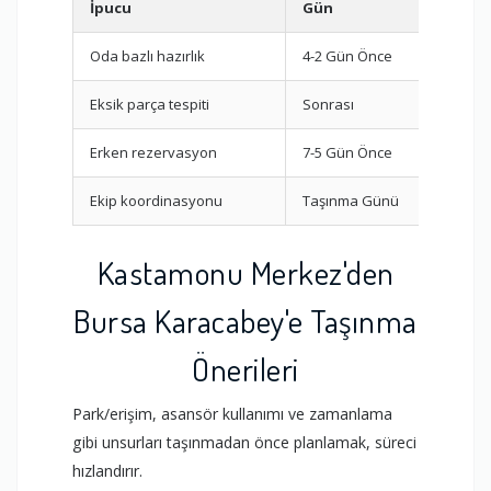
İpucu
Gün
Gö
Oda bazlı hazırlık
4-2 Gün Önce
Pak
Eksik parça tespiti
Sonrası
Mon
Erken rezervasyon
7-5 Gün Önce
Fir
Ekip koordinasyonu
Taşınma Günü
Par
Kastamonu Merkez'den
Bursa Karacabey'e Taşınma
Önerileri
Park/erişim, asansör kullanımı ve zamanlama
gibi unsurları taşınmadan önce planlamak, süreci
hızlandırır.