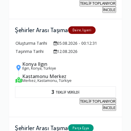
TEKLİF TOPLANIYOR
İNCELE
Ambalajlama Hizmeti
1.0
Şehirler Arası Taşıma
Daire, İşyeri
Firma ile İletişim
Oluşturma Tarihi
05.08.2026 - 00:12:31
1.0
Taşınma Tarihi
12.08.2026
Konya Ilgın
Ilgın, Konya, Türkiye
Zamanlama
Kastamonu Merkez
1.0
Merkez, Kastamonu, Türkiye
3
TEKLİF VERİLDİ
Firma Çalışanları
TEKLİF TOPLANIYOR
1.0
İNCELE
Fiyatlandırma Dengesi
Şehirler Arası Taşıma
Parça Eşya