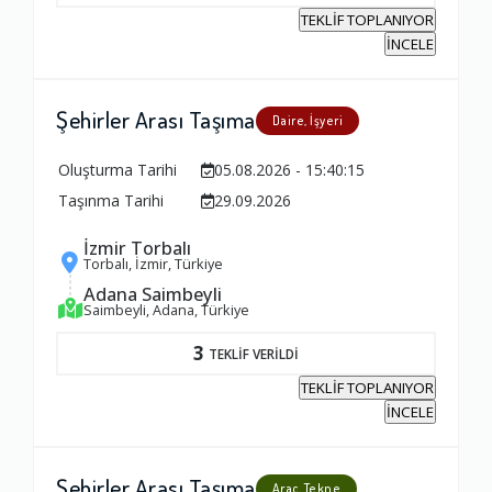
Firma ile İletişim
TEKLİF TOPLANIYOR
1.0
İNCELE
Zamanlama
Şehirler Arası Taşıma
Daire, İşyeri
1.0
Oluşturma Tarihi
05.08.2026 - 15:40:15
Taşınma Tarihi
29.09.2026
Firma Çalışanları
İzmir Torbalı
1.0
Torbalı, İzmir, Türkiye
Adana Saimbeyli
Saimbeyli, Adana, Türkiye
Fiyatlandırma Dengesi
3
TEKLİF VERİLDİ
1.0
TEKLİF TOPLANIYOR
İNCELE
Yorumunuz
Şehirler Arası Taşıma
Araç, Tekne