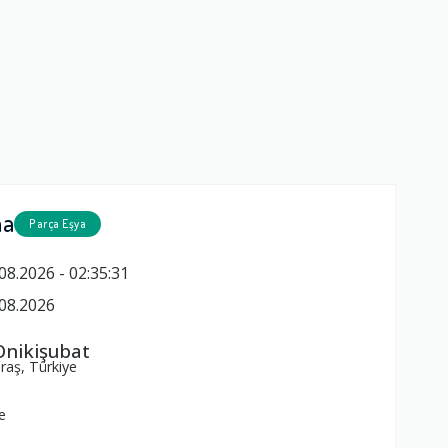
ma
Parça Eşya
08.2026 - 02:35:31
08.2026
nikişubat
aş, Türkiye
e