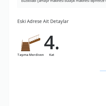
Buzdolabı çamaşır makinesi bulaşık makinesi dipfreeze te
Eski Adrese Ait Detaylar
4.
Taşıma Merdiven
Kat