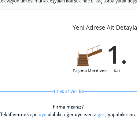
levizyon ünitesi mutfak eşyaları koli şeklinde bi kaç torba yatak döşş
Yeni Adrese Ait Detayla
1.
Taşıma Merdiven
Kat
4 Teklif Verildi
Firma mısınız?
Teklif vermek için
üye
olabilir, eğer üye iseniz
giriş
yapabilirsiniz