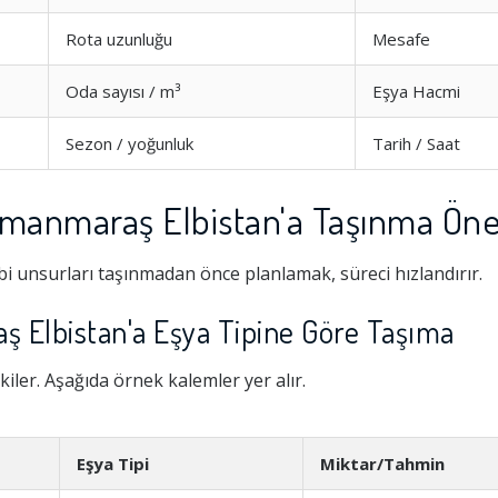
Rota uzunluğu
Mesafe
Oda sayısı / m³
Eşya Hacmi
Sezon / yoğunluk
Tarih / Saat
manmaraş Elbistan'a Taşınma Öner
i unsurları taşınmadan önce planlamak, süreci hızlandırır.
Hizmeti
1.0
 Elbistan'a Eşya Tipine Göre Taşıma
kiler. Aşağıda örnek kalemler yer alır.
şim
1.0
Eşya Tipi
Miktar/Tahmin
1.0