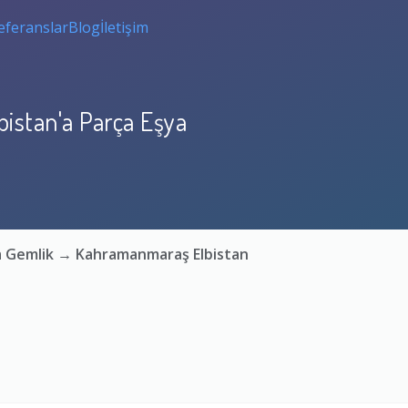
eferanslar
Blog
İletişim
istan'a Parça Eşya
sa Gemlik → Kahramanmaraş Elbistan