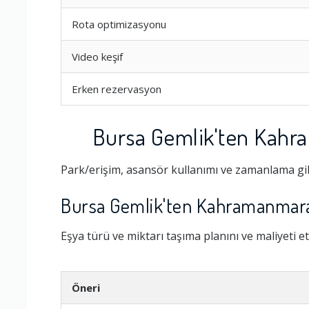
Rota optimizasyonu
Video keşif
Erken rezervasyon
Bursa Gemlik'ten Kahra
Park/erişim, asansör kullanımı ve zamanlama gib
Ambalajlama 
Bursa Gemlik'ten Kahramanmaraş
Eşya türü ve miktarı taşıma planını ve maliyeti et
Firma ile İleti
Öneri
Zamanlama