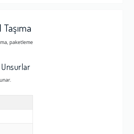
l Taşıma
lama, paketleme
 Unsurlar
sunar.