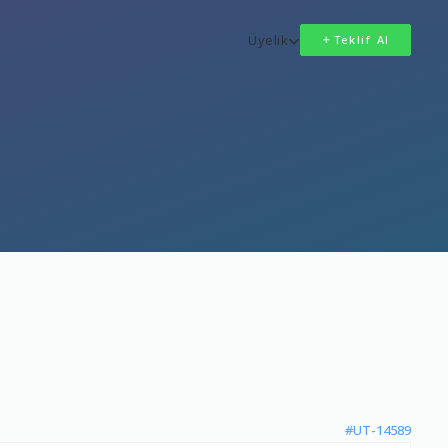
Üyelik
Teklif Al
#UT-14589