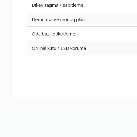
Dikey taşıma / sabitleme
Firma Çalışan
Demontaj ve montaj planı
Oda bazlı etiketleme
Fiyatlandırm
Orijinal kutu / ESD koruma
Yorumunuz