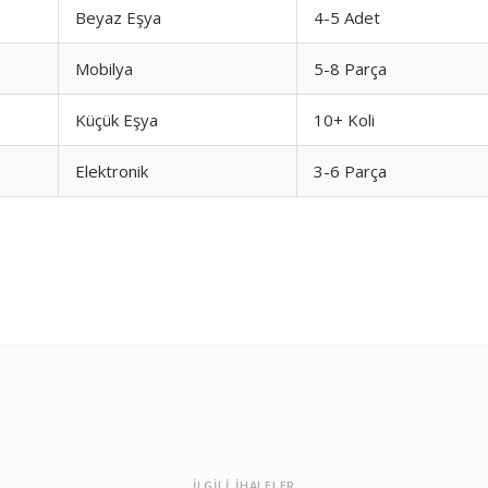
Beyaz Eşya
4-5 Adet
ları
1.0
Mobilya
5-8 Parça
Küçük Eşya
10+ Koli
a Dengesi
1.0
Elektronik
3-6 Parça
İLGİLİ İHALELER