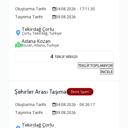
Oluşturma Tarihi
04.08.2026 - 17:11:30
Ambalajlama Hizmeti
Taşınma Tarihi
09.08.2026
1.0
Tekirdağ Çorlu
Çorlu, Tekirdağ, Türkiye
Adana Kozan
Firma ile İletişim
Kozan, Adana, Türkiye
1.0
4
TEKLİF VERİLDİ
TEKLİF TOPLANIYOR
Zamanlama
İNCELE
1.0
Şehirler Arası Taşıma
Daire, İşyeri
Firma Çalışanları
Oluşturma Tarihi
04.08.2026 - 06:26:17
1.0
Taşınma Tarihi
09.08.2026
Tekirdağ Çorlu
Fiyatlandırma Dengesi