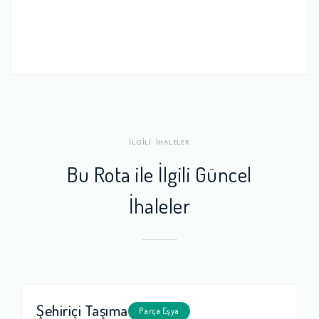
İLGİLİ İHALELER
Bu Rota ile İlgili Güncel
İhaleler
Şehiriçi Taşıma
Parça Eşya