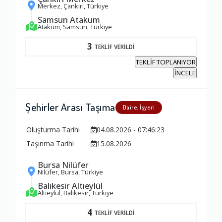
1.0
Merkez, Çankırı, Türkiye
Samsun Atakum
Atakum, Samsun, Türkiye
Firma ile İletişim
3
TEKLİF VERİLDİ
1.0
TEKLİF TOPLANIYOR
İNCELE
Zamanlama
1.0
Şehirler Arası Taşıma
Daire, İşyeri
Oluşturma Tarihi
04.08.2026 - 07:46:23
Firma Çalışanları
Taşınma Tarihi
15.08.2026
1.0
Bursa Nilüfer
Nilüfer, Bursa, Türkiye
Fiyatlandırma Dengesi
Balıkesir Altıeylül
Altıeylül, Balıkesir, Türkiye
1.0
4
TEKLİF VERİLDİ