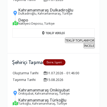
Kahramanmaraş Dulkadiroğlu
Ambalajlama Hizmeti
Dulkadiroğlu, Kahramanmaraş, Türkiye
Depo
1.0
Nakliyeci Deposu, Türkiye
0
TEKLİF VERİLDİ
Firma ile İletişim
TEKLİF TOPLANIYOR
1.0
İNCELE
Zamanlama
Şehiriçi Taşıma
Daire, İşyeri
1.0
Oluşturma Tarihi
31.07.2026 - 01:46:00
Taşınma Tarihi
15.08.2026
Firma Çalışanları
1.0
Kahramanmaraş Onikişubat
Onikişubat, Kahramanmaraş, Türkiye
Kahramanmaraş Türkoğlu
Türkoğlu, Kahramanmaraş, Türkiye
Fiyatlandırma Dengesi