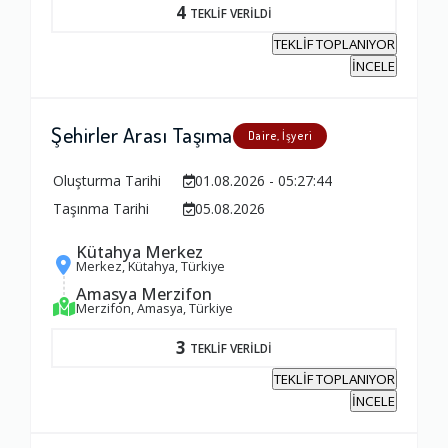
4
TEKLİF VERİLDİ
Firma ile İletişim
TEKLİF TOPLANIYOR
1.0
İNCELE
Zamanlama
Şehirler Arası Taşıma
Daire, İşyeri
1.0
Oluşturma Tarihi
01.08.2026 - 05:27:44
Taşınma Tarihi
05.08.2026
Firma Çalışanları
1.0
Kütahya Merkez
Merkez, Kütahya, Türkiye
Amasya Merzifon
Fiyatlandırma Dengesi
Merzifon, Amasya, Türkiye
1.0
3
TEKLİF VERİLDİ
TEKLİF TOPLANIYOR
Yorumunuz
İNCELE