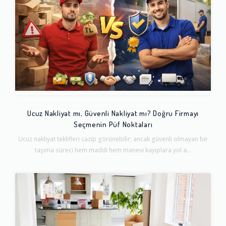
Ucuz Nakliyat mı, Güvenli Nakliyat mı? Doğru Firmayı
Seçmenin Püf Noktaları
Ucuz nakliyat teklifleri cazip görünebilir; ancak güvenli olmayan bir
taşıma süreci hem maddi hem manevi kayıplara yol a...