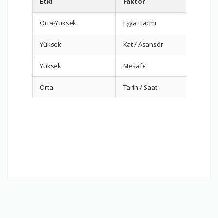
Etki
Faktör
Ö
Orta-Yüksek
Eşya Hacmi
Vi
Yüksek
Kat / Asansör
Dı
Yüksek
Mesafe
R
Orta
Tarih / Saat
E