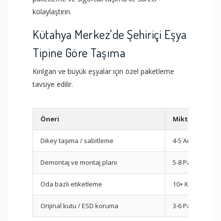
kolaylaştırın.
Kütahya Merkez'de Şehiriçi Eşya
Tipine Göre Taşıma
Kırılgan ve büyük eşyalar için özel paketleme
tavsiye edilir.
Öneri
Miktar/Tahmi
Dikey taşıma / sabitleme
4-5 Adet
Demontaj ve montaj planı
5-8 Parça
Oda bazlı etiketleme
10+ Koli
Orijinal kutu / ESD koruma
3-6 Parça