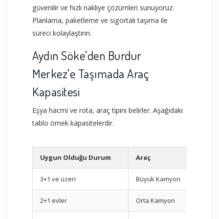
güvenilir ve hızlı nakliye çözümleri sunuyoruz.
Planlama, paketleme ve sigortalı taşıma ile
süreci kolaylaştırın.
Aydın Söke'den Burdur
Merkez'e Taşımada Araç
Kapasitesi
Eşya hacmi ve rota, araç tipini belirler. Aşağıdaki
tablo örnek kapasitelerdir.
Uygun Olduğu Durum
Araç
Avan
3+1 ve üzeri
Büyük Kamyon
Tek s
2+1 evler
Orta Kamyon
Daha 