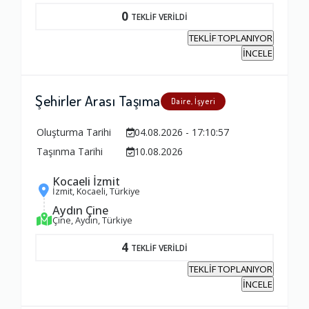
0
TEKLİF VERİLDİ
Firma ile İletişim
TEKLİF TOPLANIYOR
1.0
İNCELE
Zamanlama
Şehirler Arası Taşıma
Daire, İşyeri
1.0
Oluşturma Tarihi
04.08.2026 - 17:10:57
Taşınma Tarihi
10.08.2026
Firma Çalışanları
Kocaeli İzmit
1.0
İzmit, Kocaeli, Türkiye
Aydın Çine
Çine, Aydın, Türkiye
Fiyatlandırma Dengesi
4
TEKLİF VERİLDİ
1.0
TEKLİF TOPLANIYOR
İNCELE
Yorumunuz