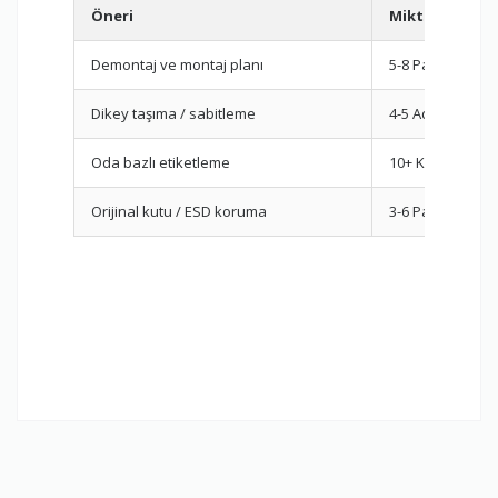
Öneri
Miktar/Tahmi
Demontaj ve montaj planı
5-8 Parça
Dikey taşıma / sabitleme
4-5 Adet
Oda bazlı etiketleme
10+ Koli
Orijinal kutu / ESD koruma
3-6 Parça