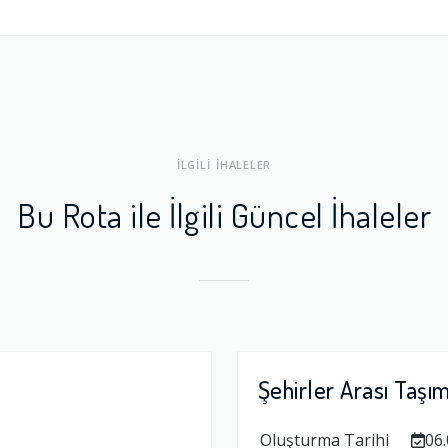
ları
1.0
a Dengesi
1.0
İLGİLİ İHALELER
Bu Rota ile İlgili Güncel İhaleler
Şehirler Arası Taşı
Oluşturma Tarihi
06.