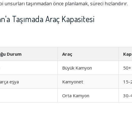
i unsurları taşınmadan önce planlamak, süreci hızlandırır.
n'a Taşımada Araç Kapasitesi
uğu Durum
Araç
Kap
i
Büyük Kamyon
50+
parça eşya
Kamyonet
15-
Hizmeti
1.0
Orta Kamyon
30-
şim
1.0
1.0