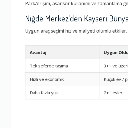
Park/erişim, asansör kullanımı ve zamanlama gib
Niğde Merkez'den Kayseri Bünya
Uygun araç seçimi hız ve maliyeti olumlu etkiler.
Avantaj
Uygun Old
Tek seferde taşıma
3+1 ve üzer
Hızlı ve ekonomik
Küçük ev / 
Ambalajlama 
Daha fazla yük
2+1 evler
Firma ile İleti
Zamanlama