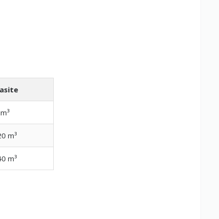
asite
 m³
20 m³
40 m³