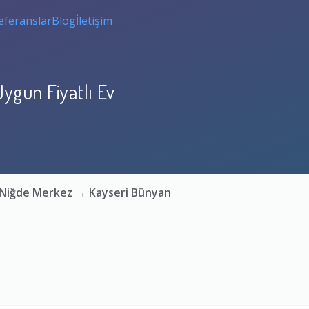
eferanslar
Blog
İletişim
ygun Fiyatlı Ev
: Niğde Merkez → Kayseri Bünyan