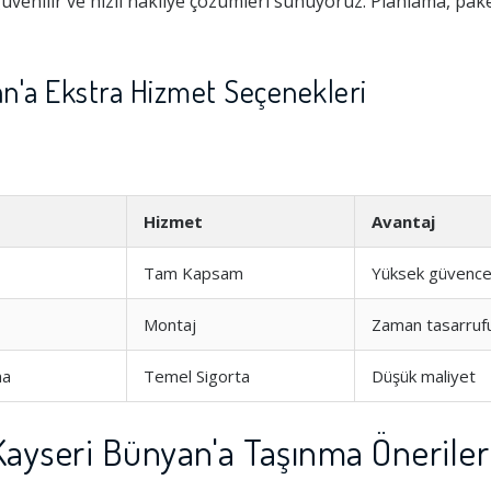
venilir ve hızlı nakliye çözümleri sunuyoruz. Planlama, pak
n'a Ekstra Hizmet Seçenekleri
Hizmet
Avantaj
Tam Kapsam
Yüksek güvenc
Montaj
Zaman tasarruf
ma
Temel Sigorta
Düşük maliyet
ayseri Bünyan'a Taşınma Öneriler