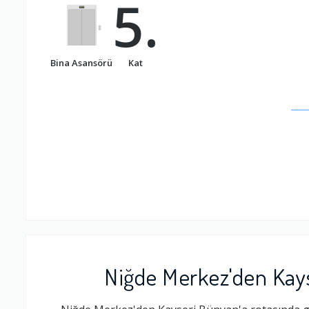
5.
Bina Asansörü
Kat
Niğde Merkez'den Kays