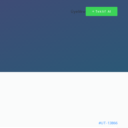
Üyelik
Teklif Al
#UT-13866