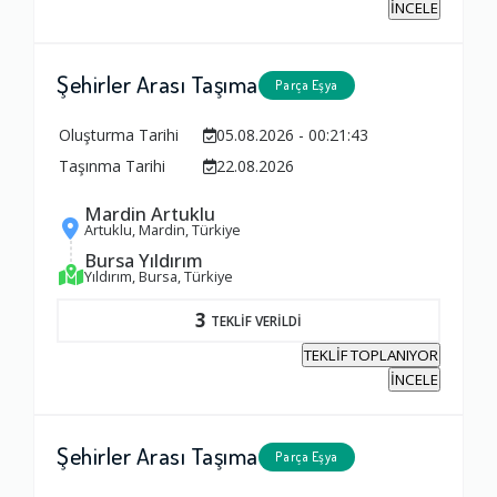
İNCELE
1.0
Şehirler Arası Taşıma
Parça Eşya
Zamanlama
1.0
Oluşturma Tarihi
05.08.2026 - 00:21:43
Taşınma Tarihi
22.08.2026
Firma Çalışanları
Mardin Artuklu
Artuklu, Mardin, Türkiye
1.0
Bursa Yıldırım
Yıldırım, Bursa, Türkiye
Fiyatlandırma Dengesi
3
TEKLİF VERİLDİ
1.0
TEKLİF TOPLANIYOR
İNCELE
Yorumunuz
Şehirler Arası Taşıma
Parça Eşya