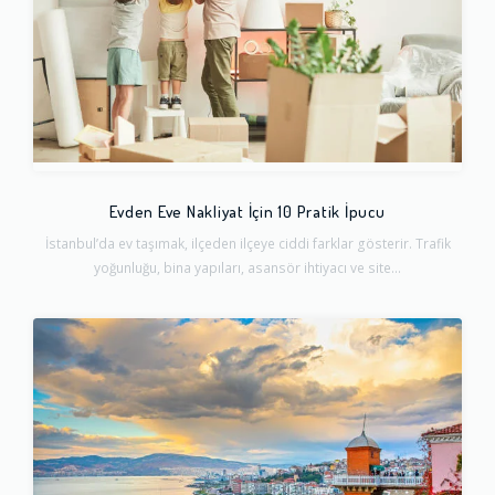
Evden Eve Nakliyat İçin 10 Pratik İpucu
İstanbul’da ev taşımak, ilçeden ilçeye ciddi farklar gösterir. Trafik
yoğunluğu, bina yapıları, asansör ihtiyacı ve site...