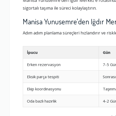
Manisa Yunusemre'den Iğdır Merkez'e rotasında 
sigortalı taşıma ile süreci kolaylaştırın.
Manisa Yunusemre'den Iğdır Mer
Adım adım planlama süreçleri hızlandırır ve riskler
İpucu
Gün
Erken rezervasyon
7-5 Gü
Eksik parça tespiti
Sonrası
Ekip koordinasyonu
Taşınm
Oda bazlı hazırlık
4-2 Gü