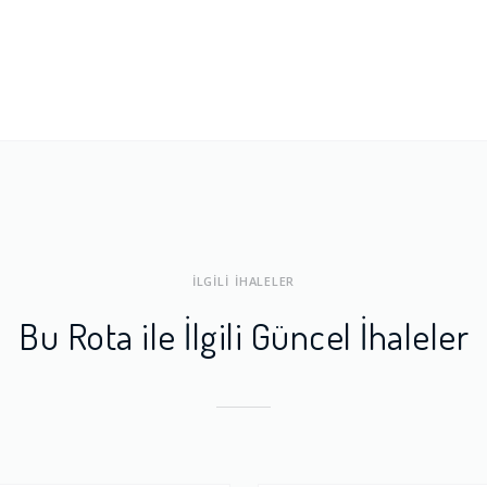
ları
1.0
a Dengesi
1.0
İLGİLİ İHALELER
Bu Rota ile İlgili Güncel İhaleler