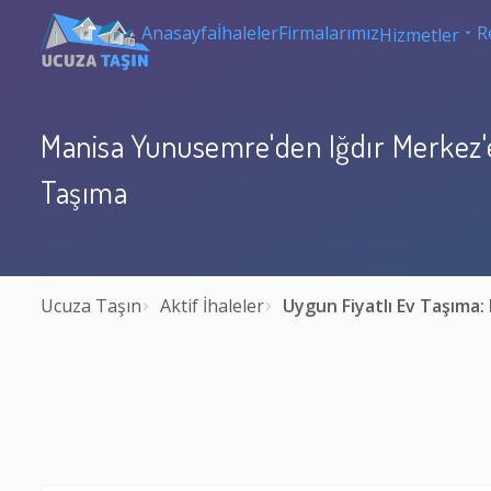
Anasayfa
İhaleler
Firmalarımız
R
Hizmetler
Manisa Yunusemre'den Iğdır Merkez'e
Taşıma
Ucuza Taşın
Aktif İhaleler
Uygun Fiyatlı Ev Taşıma