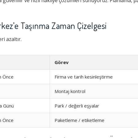
güvenilir ve hızlı nakliye çözümleri sunuyoruz. Planlama, 
kez'e Taşınma Zaman Çizelgesi
i azaltır.
Görev
n Önce
Firma ve tarih kesinleştirme
Montaj kontrol
a Günü
Park / değerli eşyalar
n Önce
Paketleme / etiketleme