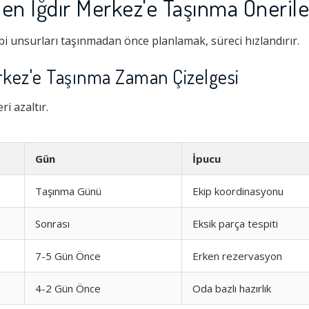
n Iğdır Merkez'e Taşınma Önerile
i unsurları taşınmadan önce planlamak, süreci hızlandırır.
kez'e Taşınma Zaman Çizelgesi
i azaltır.
Gün
İpucu
Taşınma Günü
Ekip koordinasyonu
Hizmeti
1.0
Sonrası
Eksik parça tespiti
şim
1.0
7-5 Gün Önce
Erken rezervasyon
4-2 Gün Önce
Oda bazlı hazırlık
1.0