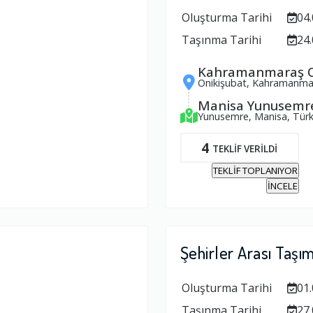
Oluşturma Tarihi
04.
Taşınma Tarihi
24.
Kahramanmaraş O
Onikişubat, Kahramanmar
Manisa Yunusemr
Yunusemre, Manisa, Türk
4
TEKLİF VERİLDİ
TEKLİF TOPLANIYOR
İNCELE
Şehirler Arası Taşı
Oluşturma Tarihi
01.
Taşınma Tarihi
27.