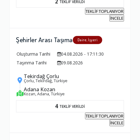
2
TEKLİF VERİLDİ
Firma ile İletişim
TEKLİF TOPLANIYOR
1.0
İNCELE
Zamanlama
Şehirler Arası Taşıma
Daire, İşyeri
1.0
Oluşturma Tarihi
04.08.2026 - 17:11:30
Taşınma Tarihi
09.08.2026
Firma Çalışanları
1.0
Tekirdağ Çorlu
Çorlu, Tekirdağ, Türkiye
Adana Kozan
Fiyatlandırma Dengesi
Kozan, Adana, Türkiye
1.0
4
TEKLİF VERİLDİ
TEKLİF TOPLANIYOR
Yorumunuz
İNCELE