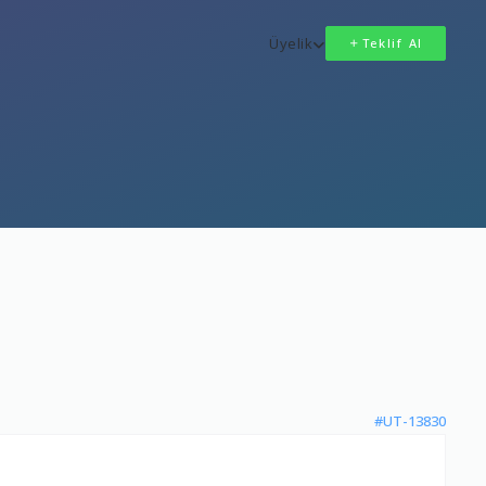
Üyelik
Teklif Al
#UT-13830