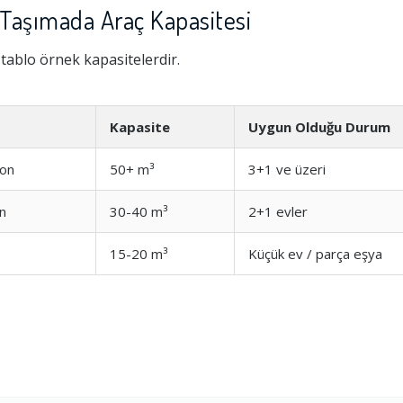
 Taşımada Araç Kapasitesi
i tablo örnek kapasitelerdir.
Kapasite
Uygun Olduğu Durum
on
50+ m³
3+1 ve üzeri
n
30-40 m³
2+1 evler
15-20 m³
Küçük ev / parça eşya
Hizmeti
1.0
şim
1.0
1.0