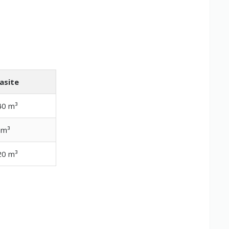
asite
40 m³
 m³
20 m³