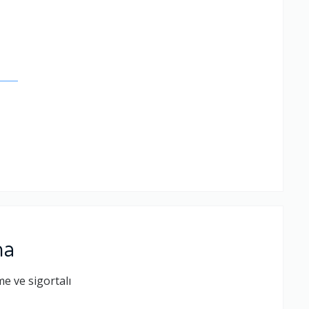
.
ma
e ve sigortalı