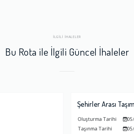
ları
1.0
İLGİLİ İHALELER
a Dengesi
1.0
Bu Rota ile İlgili Güncel İhaleler
Şehirler Arası Taşı
Oluşturma Tarihi
05.
Taşınma Tarihi
05.