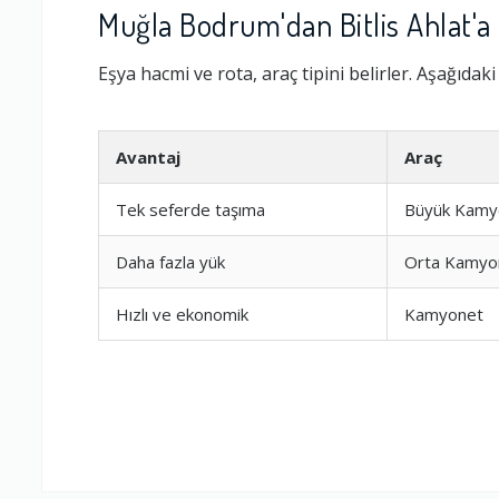
Muğla Bodrum'dan Bitlis Ahlat'a
Eşya hacmi ve rota, araç tipini belirler. Aşağıdak
Avantaj
Araç
Tek seferde taşıma
Büyük Kamy
Daha fazla yük
Orta Kamyo
Hızlı ve ekonomik
Kamyonet
Ambalajlama 
Firma ile İleti
Zamanlama