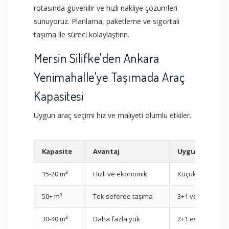
rotasında güvenilir ve hızlı nakliye çözümleri
sunuyoruz. Planlama, paketleme ve sigortalı
taşıma ile süreci kolaylaştırın.
Mersin Silifke'den Ankara
Yenimahalle'ye Taşımada Araç
Kapasitesi
Uygun araç seçimi hız ve maliyeti olumlu etkiler.
Kapasite
Avantaj
Uygun Olduğu
15-20 m³
Hızlı ve ekonomik
Küçük ev / parç
50+ m³
Tek seferde taşıma
3+1 ve üzeri
30-40 m³
Daha fazla yük
2+1 evler