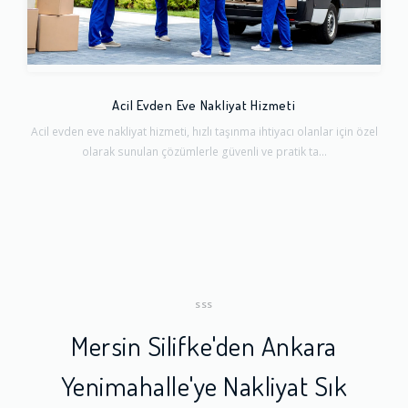
Acil Evden Eve Nakliyat Hizmeti
Acil evden eve nakliyat hizmeti, hızlı taşınma ihtiyacı olanlar için özel
olarak sunulan çözümlerle güvenli ve pratik ta...
SSS
Mersin Silifke'den Ankara
Yenimahalle'ye Nakliyat Sık