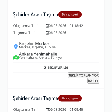
Firma ile İletişim
Şehirler Arası Taşıma
1.0
Daire, İşyeri
Oluşturma Tarihi
06.08.2026 - 01:18:42
Zamanlama
Taşınma Tarihi
06.08.2026
1.0
Kırşehir Merkez
Merkez, Kırşehir, Türkiye
Ankara Yenimahalle
Firma Çalışanları
Yenimahalle, Ankara, Türkiye
1.0
2
TEKLİF VERİLDİ
TEKLİF TOPLANIYOR
Fiyatlandırma Dengesi
İNCELE
1.0
Şehirler Arası Taşıma
Daire, İşyeri
Yorumunuz
Oluşturma Tarihi
06.08.2026 - 01:09:40