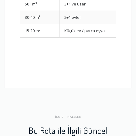
50+ m³
3+1 ve üzeri
30-40 m³
2+1 evler
15-20 m³
Küçük ev / parça eşya
İLGİLİ İHALELER
Bu Rota ile İlgili Güncel