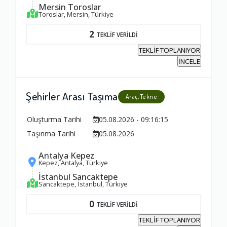
Mersin Toroslar
1.0
Toroslar, Mersin, Türkiye
2
TEKLİF VERİLDİ
Firma ile İletişim
TEKLİF TOPLANIYOR
1.0
İNCELE
Zamanlama
Şehirler Arası Taşıma
Araç, Tekne
1.0
Oluşturma Tarihi
05.08.2026 - 09:16:15
Taşınma Tarihi
05.08.2026
Firma Çalışanları
Antalya Kepez
1.0
Kepez, Antalya, Türkiye
İstanbul Sancaktepe
Sancaktepe, İstanbul, Türkiye
Fiyatlandırma Dengesi
0
TEKLİF VERİLDİ
1.0
TEKLİF TOPLANIYOR