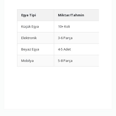
Eşya Tipi
Miktar/Tahmin
Öner
Küçük Eşya
10+ Koli
Oda b
Elektronik
3-6 Parça
Orijin
Beyaz Eşya
4-5 Adet
Dikey 
Mobilya
5-8 Parça
Demon