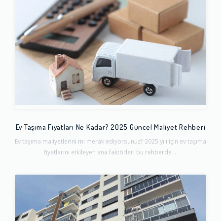
Ev Taşıma Fiyatları Ne Kadar? 2025 Güncel Maliyet Rehberi
Ev taşıma maliyetlerini mi merak ediyorsunuz? 2025 yılı için ev taşıma
fiyatlarını etkileyen ana faktörleri bu rehberde ...