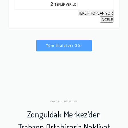
2
TEKLİF VERİLDİ
TEKLİF TOPLANIYOR
İNCELE
Tüm İhaleleri Gör
FAYDALI BİLGİLER
Zonguldak Merkez'den
Trabzon Ortahisar'a Nakliyat