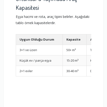
Kapasitesi
Eşya hacmi ve rota, araç tipini belirler. Aşağıdaki
tablo örnek kapasitelerdir.
Uygun Olduğu Durum
Kapasite
Avantaj
3+1 ve üzeri
50+ m³
Tek seferd
Küçük ev / parça eşya
15-20 m³
Hızlı ve ek
2+1 evler
30-40 m³
Daha fazla