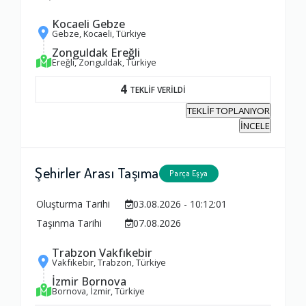
Ambalajlama Hizmeti
Kocaeli Gebze
Gebze, Kocaeli, Türkiye
1.0
Zonguldak Ereğli
Ereğli, Zonguldak, Türkiye
Firma ile İletişim
4
TEKLİF VERİLDİ
1.0
TEKLİF TOPLANIYOR
İNCELE
Zamanlama
1.0
Şehirler Arası Taşıma
Parça Eşya
Oluşturma Tarihi
03.08.2026 - 10:12:01
Firma Çalışanları
Taşınma Tarihi
07.08.2026
1.0
Trabzon Vakfıkebir
Vakfıkebir, Trabzon, Türkiye
Fiyatlandırma Dengesi
İzmir Bornova
Bornova, İzmir, Türkiye
1.0