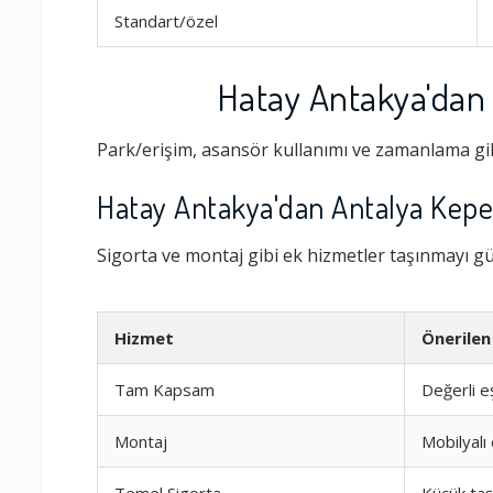
Standart/özel
Hatay Antakya'dan 
Park/erişim, asansör kullanımı ve zamanlama gib
Hatay Antakya'dan Antalya Kepe
Sigorta ve montaj gibi ek hizmetler taşınmayı güv
Ambalajlama 
Hizmet
Önerile
Tam Kapsam
Değerli e
Firma ile İleti
Montaj
Mobilyalı
Zamanlama