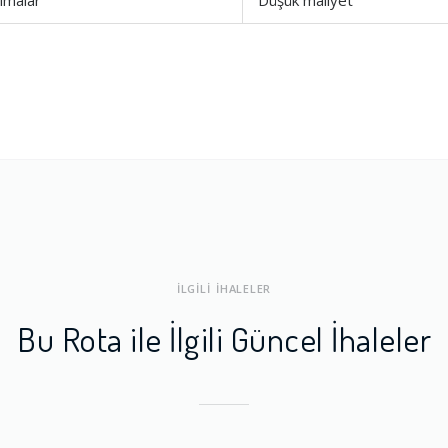
ımalar
Düşük maliyet
ları
1.0
a Dengesi
1.0
İLGİLİ İHALELER
Bu Rota ile İlgili Güncel İhaleler