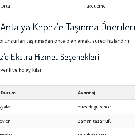
Orta
Paketleme
Antalya Kepez'e Taşınma Öneriler
i unsurları taşınmadan önce planlamak, süreci hızlandırır.
z'e Ekstra Hizmet Seçenekleri
enli ve kolay kılar.
Hizmeti
1.0
n Durum
Avantaj
şyalar
Yüksek güvence
şim
1.0
 evler
Zaman tasarrufu
1.0