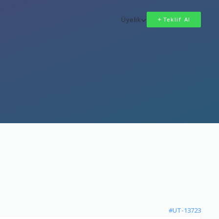
Üyelik
Teklif Al
#UT-13723