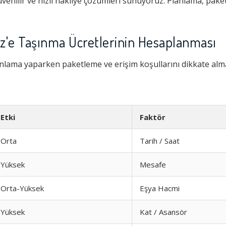
enilir ve hızlı nakliye çözümleri sunuyoruz. Planlama, pake
z'e Taşınma Ücretlerinin Hesaplanması
nlama yaparken paketleme ve erişim koşullarını dikkate alm
Etki
Faktör
Orta
Tarih / Saat
Yüksek
Mesafe
Orta-Yüksek
Eşya Hacmi
Yüksek
Kat / Asansör