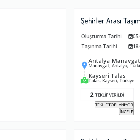
Şehirler Arası Taşı
Oluşturma Tarihi
05.
Taşınma Tarihi
18.
Antalya Manavga
Manavgat, Antalya, Türk
Kayseri Talas
Talas, Kayseri, Türkiye
2
TEKLİF VERİLDİ
TEKLİF TOPLANIYOR
İNCELE