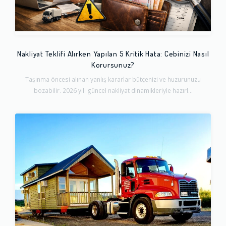
Nakliyat Teklifi Alırken Yapılan 5 Kritik Hata: Cebinizi Nasıl
Korursunuz?
Taşınma öncesi alınan yanlış kararlar bütçenizi ve huzurunuzu
bozabilir. 2026 yılı güncel nakliyat dinamikleriyle hazırl...