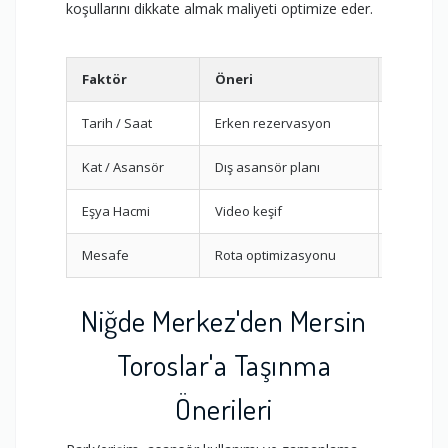
koşullarını dikkate almak maliyeti optimize eder.
Faktör
Öneri
Etki
Tarih / Saat
Erken rezervasyon
Orta
Kat / Asansör
Dış asansör planı
Yüksek
Eşya Hacmi
Video keşif
Orta-Yü
Mesafe
Rota optimizasyonu
Yüksek
Niğde Merkez'den Mersin
Toroslar'a Taşınma
Önerileri