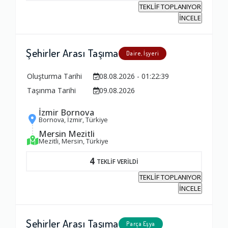
TEKLİF TOPLANIYOR
İNCELE
Ambalajlama Hizmeti
Şehirler Arası Taşıma
Daire, İşyeri
1.0
Oluşturma Tarihi
08.08.2026 - 01:22:39
Taşınma Tarihi
09.08.2026
Firma ile İletişim
1.0
İzmir Bornova
Bornova, İzmir, Türkiye
Mersin Mezitli
Zamanlama
Mezitli, Mersin, Türkiye
1.0
4
TEKLİF VERİLDİ
TEKLİF TOPLANIYOR
İNCELE
Firma Çalışanları
1.0
Şehirler Arası Taşıma
Parça Eşya