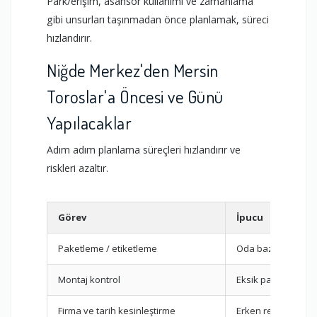
Park/erişim, asansör kullanımı ve zamanlama
gibi unsurları taşınmadan önce planlamak, süreci
hızlandırır.
Niğde Merkez'den Mersin
Toroslar'a Öncesi ve Günü
Yapılacaklar
Adım adım planlama süreçleri hızlandırır ve
riskleri azaltır.
Görev
İpucu
Paketleme / etiketleme
Oda bazlı hazırlık
Montaj kontrol
Eksik parça tespiti
Firma ve tarih kesinleştirme
Erken rezervasyo