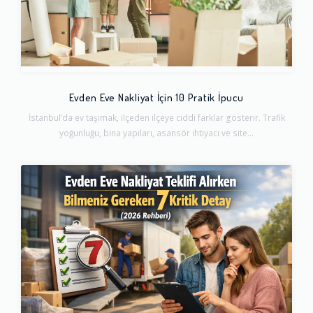
Evden Eve Nakliyat İçin 10 Pratik İpucu
İstanbul’da ev taşımak, ilçeden ilçeye ciddi farklar gösterir. Trafik
yoğunluğu, bina yapıları, asansör ihtiyacı ve site...