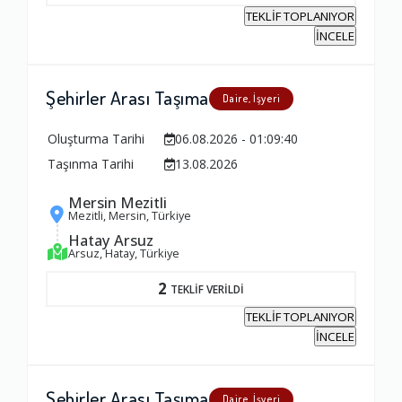
Firma ile İletişim
TEKLİF TOPLANIYOR
İNCELE
1.0
Şehirler Arası Taşıma
Zamanlama
Daire, İşyeri
1.0
Oluşturma Tarihi
06.08.2026 - 01:09:40
Taşınma Tarihi
13.08.2026
Firma Çalışanları
Mersin Mezitli
1.0
Mezitli, Mersin, Türkiye
Hatay Arsuz
Arsuz, Hatay, Türkiye
Fiyatlandırma Dengesi
2
TEKLİF VERİLDİ
1.0
TEKLİF TOPLANIYOR
İNCELE
Yorumunuz
Şehirler Arası Taşıma
Daire, İşyeri