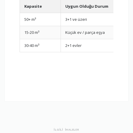
Kapasite
Uygun Olduğu Durum
50+ m³
3+1 ve üzeri
15-20 m³
Küçük ev / parça eşya
30-40 m³
2+1 evler
İLGİLİ İHALELER