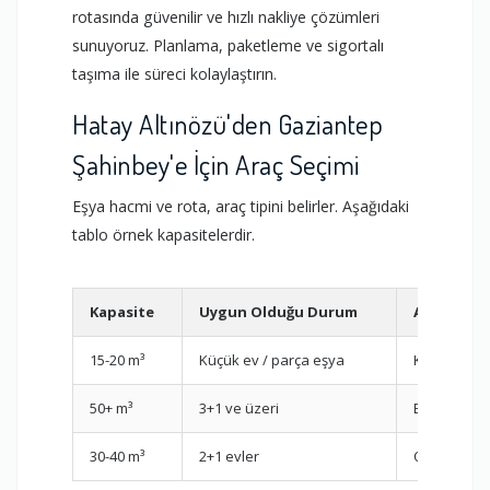
rotasında güvenilir ve hızlı nakliye çözümleri
sunuyoruz. Planlama, paketleme ve sigortalı
taşıma ile süreci kolaylaştırın.
Hatay Altınözü'den Gaziantep
Şahinbey'e İçin Araç Seçimi
Eşya hacmi ve rota, araç tipini belirler. Aşağıdaki
tablo örnek kapasitelerdir.
Kapasite
Uygun Olduğu Durum
Araç
15-20 m³
Küçük ev / parça eşya
Kamyonet
50+ m³
3+1 ve üzeri
Büyük Kam
30-40 m³
2+1 evler
Orta Kamy