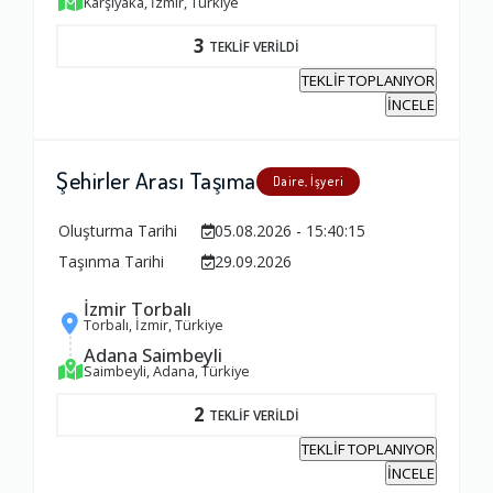
Karşıyaka, İzmir, Türkiye
3
TEKLİF VERİLDİ
Firma ile İletişim
TEKLİF TOPLANIYOR
1.0
İNCELE
Zamanlama
Şehirler Arası Taşıma
Daire, İşyeri
1.0
Oluşturma Tarihi
05.08.2026 - 15:40:15
Taşınma Tarihi
29.09.2026
Firma Çalışanları
1.0
İzmir Torbalı
Torbalı, İzmir, Türkiye
Adana Saimbeyli
Saimbeyli, Adana, Türkiye
Fiyatlandırma Dengesi
1.0
2
TEKLİF VERİLDİ
TEKLİF TOPLANIYOR
İNCELE
Yorumunuz