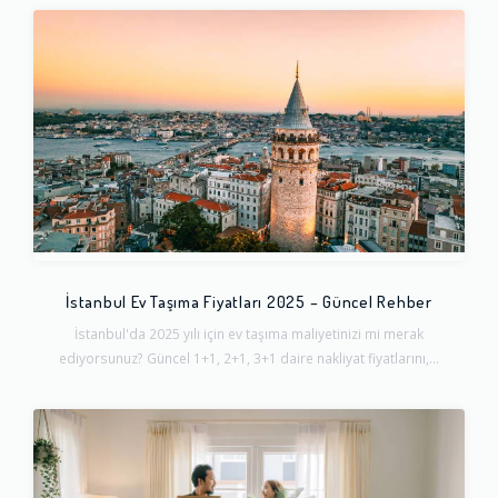
İstanbul Ev Taşıma Fiyatları 2025 – Güncel Rehber
İstanbul'da 2025 yılı için ev taşıma maliyetinizi mi merak
ediyorsunuz? Güncel 1+1, 2+1, 3+1 daire nakliyat fiyatlarını,...