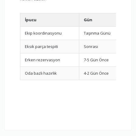
İpucu
Gün
Gö
Ekip koordinasyonu
Taşınma Günü
Par
Eksik parça tespiti
Sonrası
Mon
Erken rezervasyon
7-5 Gün Önce
Fir
Oda bazlı hazırlık
4-2 Gün Önce
Pak