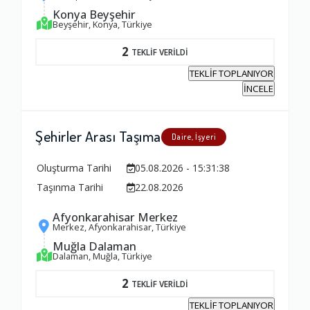
Konya Beyşehir
Beyşehir, Konya, Türkiye
Firma ile İletişim
2
TEKLİF VERİLDİ
1.0
TEKLİF TOPLANIYOR
İNCELE
Zamanlama
1.0
Şehirler Arası Taşıma
Daire, İşyeri
Oluşturma Tarihi
05.08.2026 - 15:31:38
Firma Çalışanları
Taşınma Tarihi
22.08.2026
1.0
Afyonkarahisar Merkez
Merkez, Afyonkarahisar, Türkiye
Fiyatlandırma Dengesi
Muğla Dalaman
Dalaman, Muğla, Türkiye
1.0
2
TEKLİF VERİLDİ
Yorumunuz
TEKLİF TOPLANIYOR