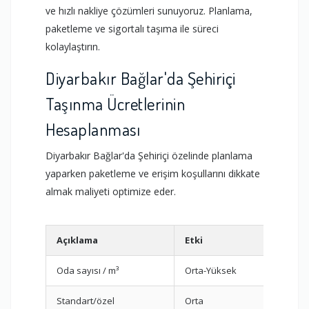
ve hızlı nakliye çözümleri sunuyoruz. Planlama,
paketleme ve sigortalı taşıma ile süreci
kolaylaştırın.
Diyarbakır Bağlar'da Şehiriçi
Taşınma Ücretlerinin
Hesaplanması
Diyarbakır Bağlar'da Şehiriçi özelinde planlama
yaparken paketleme ve erişim koşullarını dikkate
almak maliyeti optimize eder.
Açıklama
Etki
Öner
Oda sayısı / m³
Orta-Yüksek
Video
Standart/özel
Orta
Kırılg