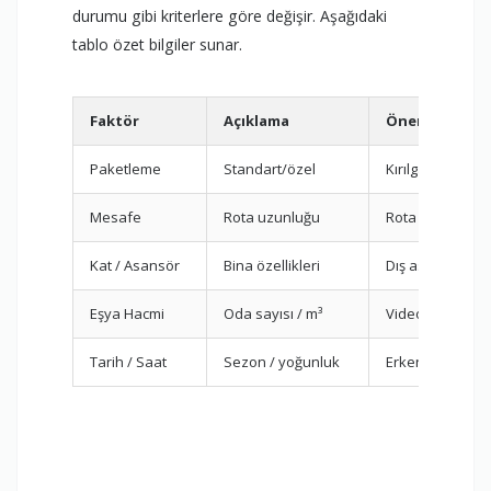
durumu gibi kriterlere göre değişir. Aşağıdaki
tablo özet bilgiler sunar.
Faktör
Açıklama
Öneri
Paketleme
Standart/özel
Kırılganlar için
Mesafe
Rota uzunluğu
Rota optimizas
Kat / Asansör
Bina özellikleri
Dış asansör pla
Eşya Hacmi
Oda sayısı / m³
Video keşif
Tarih / Saat
Sezon / yoğunluk
Erken rezervas