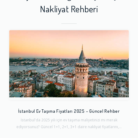
Nakliyat Rehberi
İstanbul Ev Taşıma Fiyatları 2025 – Güncel Rehber
İstanbul'da 2025 yılı için ev taşıma maliyetinizi mi merak
ediyorsunuz? Güncel 1+1, 2+1, 3+1 daire nakliyat fiyatlarını,...