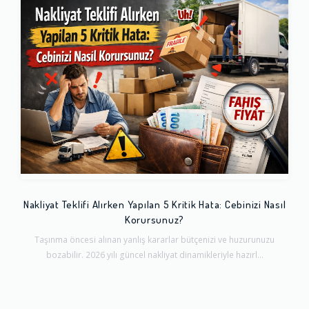
Nakliyat Teklifi Alırken Yapılan 5 Kritik Hata: Cebinizi Nasıl
Korursunuz?
Taşınma öncesi alınan yanlış kararlar bütçenizi ve huzurunuzu
bozabilir. 2026 yılı güncel nakliyat dinamikleriyle hazırl...