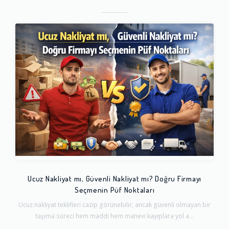
Ucuz Nakliyat mı, Güvenli Nakliyat mı? Doğru Firmayı
Seçmenin Püf Noktaları
Ucuz nakliyat teklifleri cazip görünebilir; ancak güvenli olmayan bir
taşıma süreci hem maddi hem manevi kayıplara yol a...