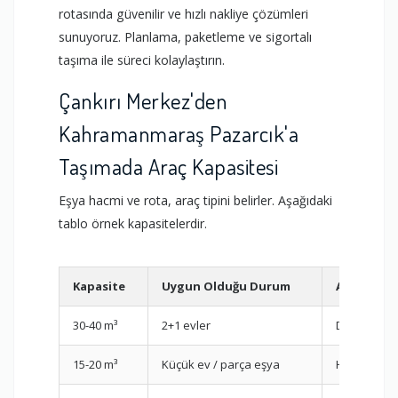
rotasında güvenilir ve hızlı nakliye çözümleri
sunuyoruz. Planlama, paketleme ve sigortalı
taşıma ile süreci kolaylaştırın.
Çankırı Merkez'den
Kahramanmaraş Pazarcık'a
Taşımada Araç Kapasitesi
Eşya hacmi ve rota, araç tipini belirler. Aşağıdaki
tablo örnek kapasitelerdir.
Kapasite
Uygun Olduğu Durum
Avantaj
30-40 m³
2+1 evler
Daha fazla
15-20 m³
Küçük ev / parça eşya
Hızlı ve ek