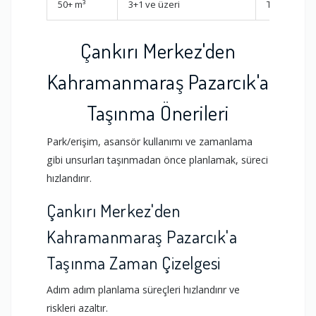
50+ m³
3+1 ve üzeri
Tek seferd
Çankırı Merkez'den
Kahramanmaraş Pazarcık'a
Taşınma Önerileri
Park/erişim, asansör kullanımı ve zamanlama
gibi unsurları taşınmadan önce planlamak, süreci
hızlandırır.
Çankırı Merkez'den
Kahramanmaraş Pazarcık'a
Taşınma Zaman Çizelgesi
Adım adım planlama süreçleri hızlandırır ve
riskleri azaltır.