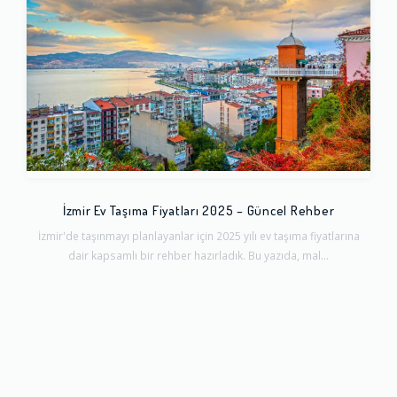
İzmir Ev Taşıma Fiyatları 2025 – Güncel Rehber
İzmir'de taşınmayı planlayanlar için 2025 yılı ev taşıma fiyatlarına
dair kapsamlı bir rehber hazırladık. Bu yazıda, mal...