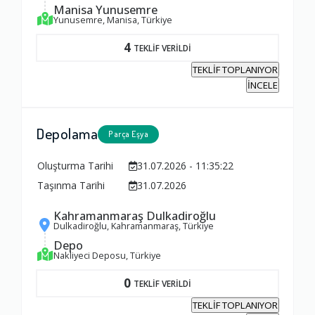
Manisa Yunusemre
1.0
Yunusemre, Manisa, Türkiye
4
TEKLİF VERİLDİ
Firma ile İletişim
TEKLİF TOPLANIYOR
1.0
İNCELE
Zamanlama
Depolama
Parça Eşya
1.0
Oluşturma Tarihi
31.07.2026 - 11:35:22
Taşınma Tarihi
31.07.2026
Firma Çalışanları
Kahramanmaraş Dulkadiroğlu
1.0
Dulkadiroğlu, Kahramanmaraş, Türkiye
Depo
Nakliyeci Deposu, Türkiye
Fiyatlandırma Dengesi
0
TEKLİF VERİLDİ
1.0
TEKLİF TOPLANIYOR