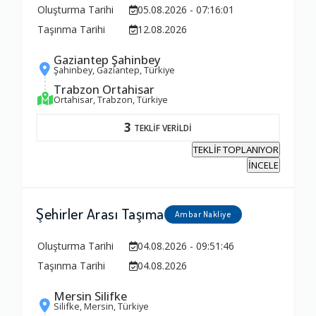
Oluşturma Tarihi
05.08.2026 - 07:16:01
1.0
Taşınma Tarihi
12.08.2026
Gaziantep Şahinbey
Fiyatlandırma Dengesi
Şahinbey, Gaziantep, Türkiye
1.0
Trabzon Ortahisar
Ortahisar, Trabzon, Türkiye
Yorumunuz
3
TEKLİF VERİLDİ
TEKLİF TOPLANIYOR
İNCELE
Şehirler Arası Taşıma
Ambar Nakliye
Oluşturma Tarihi
04.08.2026 - 09:51:46
Taşınma Tarihi
04.08.2026
Mersin Silifke
Silifke, Mersin, Türkiye