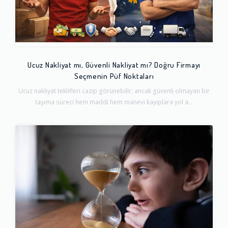
Ucuz Nakliyat mı, Güvenli Nakliyat mı? Doğru Firmayı
Seçmenin Püf Noktaları
Ucuz nakliyat teklifleri cazip görünebilir; ancak güvenli olmayan bir
taşıma süreci hem maddi hem manevi kayıplara yol a...