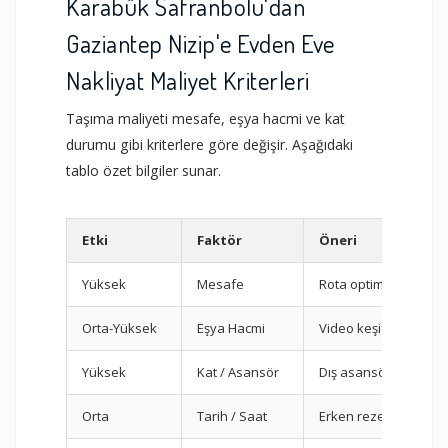
Karabük Safranbolu'dan
Gaziantep Nizip'e Evden Eve
Nakliyat Maliyet Kriterleri
Taşıma maliyeti mesafe, eşya hacmi ve kat
durumu gibi kriterlere göre değişir. Aşağıdaki
tablo özet bilgiler sunar.
Etki
Faktör
Öneri
Yüksek
Mesafe
Rota optimizasyonu
Orta-Yüksek
Eşya Hacmi
Video keşif
Yüksek
Kat / Asansör
Dış asansör planı
Orta
Tarih / Saat
Erken rezervasyon