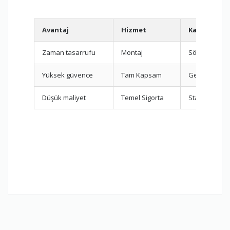
Avantaj
Hizmet
Kapsam
Zaman tasarrufu
Montaj
Sök-tak
Yüksek güvence
Tam Kapsam
Geniş kapsa
Düşük maliyet
Temel Sigorta
Standart ko