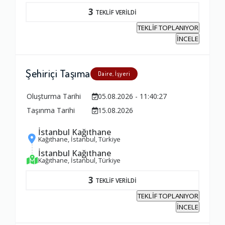
Firma ile İletişim
3
TEKLİF VERİLDİ
1.0
TEKLİF TOPLANIYOR
İNCELE
Zamanlama
Şehiriçi Taşıma
1.0
Daire, İşyeri
Oluşturma Tarihi
05.08.2026 - 11:40:27
Firma Çalışanları
Taşınma Tarihi
15.08.2026
1.0
İstanbul Kağıthane
Kağıthane, İstanbul, Türkiye
İstanbul Kağıthane
Fiyatlandırma Dengesi
Kağıthane, İstanbul, Türkiye
1.0
3
TEKLİF VERİLDİ
TEKLİF TOPLANIYOR
Yorumunuz
İNCELE