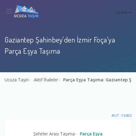
Üyelik
Gaziantep Şahinbey'den İzmir Foça'ya
Parça Eşya Taşıma
Ucuza Taşın
Aktif İhaleler
Parça Eşya Taşıma: Gaziantep Şah
#UT-13463
Şehirler Arası Taşıma
Parça Eşya