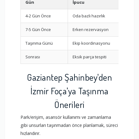
Gün
İpucu
Gö
4-2 Gün Önce
Oda bazlı hazırlık
Pak
7-5 Gün Önce
Erken rezervasyon
Fir
Taşınma Günü
Ekip koordinasyonu
Par
Sonrası
Eksik parça tespiti
Mon
Gaziantep Şahinbey'den
İzmir Foça'ya Taşınma
Önerileri
Park/erişim, asansör kullanımı ve zamanlama
gibi unsurları taşınmadan önce planlamak, süreci
hızlandırır.