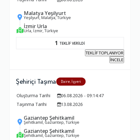
1.0
Malatya Yeşilyurt
Yeşilyurt, Malatya, Türkiye
Firma ile İletişim
İzmir Urla
Urla, İzmir, Türkiye
1.0
1
TEKLİF VERİLDİ
Zamanlama
TEKLİF TOPLANIYOR
İNCELE
1.0
Şehiriçi Taşıma
Daire, İşyeri
Firma Çalışanları
1.0
Oluşturma Tarihi
06.08.2026 - 09:14:47
Taşınma Tarihi
13.08.2026
Fiyatlandırma Dengesi
Gaziantep Şehitkamil
Şehitkamil, Gaziantep, Türkiye
1.0
Gaziantep Şehitkamil
Şehitkamil, Gaziantep, Türkiye