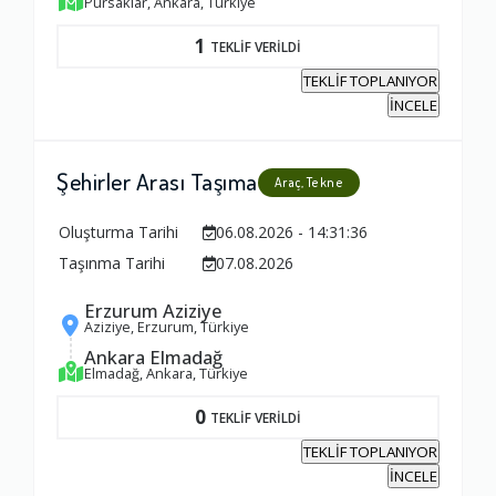
1.0
Pursaklar, Ankara, Türkiye
1
TEKLİF VERİLDİ
Firma ile İletişim
TEKLİF TOPLANIYOR
İNCELE
1.0
Şehirler Arası Taşıma
Zamanlama
Araç, Tekne
1.0
Oluşturma Tarihi
06.08.2026 - 14:31:36
Taşınma Tarihi
07.08.2026
Firma Çalışanları
Erzurum Aziziye
1.0
Aziziye, Erzurum, Türkiye
Ankara Elmadağ
Elmadağ, Ankara, Türkiye
Fiyatlandırma Dengesi
0
TEKLİF VERİLDİ
1.0
TEKLİF TOPLANIYOR
İNCELE