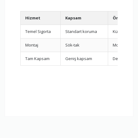
Hizmet
Kapsam
Önerilen D
Temel Sigorta
Standart koruma
Küçük taşıma
Montaj
Sök-tak
Mobilyalı evl
Tam Kapsam
Geniş kapsam
Değerli eşyal