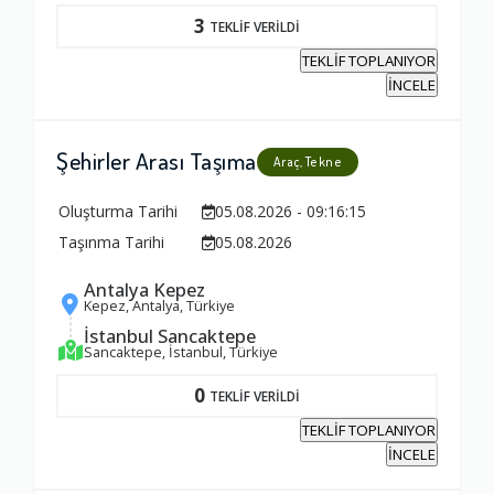
3
TEKLİF VERİLDİ
Firma ile İletişim
TEKLİF TOPLANIYOR
İNCELE
1.0
Şehirler Arası Taşıma
Araç, Tekne
Zamanlama
1.0
Oluşturma Tarihi
05.08.2026 - 09:16:15
Taşınma Tarihi
05.08.2026
Firma Çalışanları
Antalya Kepez
Kepez, Antalya, Türkiye
1.0
İstanbul Sancaktepe
Sancaktepe, İstanbul, Türkiye
Fiyatlandırma Dengesi
0
TEKLİF VERİLDİ
1.0
TEKLİF TOPLANIYOR
İNCELE
Yorumunuz