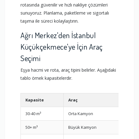
rotasında güvenilir ve hızlı nakliye çözümleri
sunuyoruz. Planlama, paketleme ve sigortalı
taşıma ile süreci kolaylaştırın.
Ağrı Merkez'den İstanbul
Küçükçekmece'ye İçin Araç
Seçimi
Eşya hacmi ve rota, araç tipini belirler. Aşağıdaki
tablo örnek kapasitelerdir.
Kapasite
Araç
Uygu
30-40 m³
Orta Kamyon
2+1 ev
50+ m³
Büyük Kamyon
3+1 ve