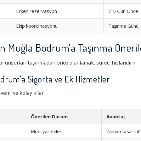
Erken rezervasyon
7-5 Gün Önce
Ekip koordinasyonu
Taşınma Günü
an Muğla Bodrum'a Taşınma Öneril
i unsurları taşınmadan önce planlamak, süreci hızlandırır.
drum'a Sigorta ve Ek Hizmetler
Hizmeti
1.0
enli ve kolay kılar.
şim
1.0
Önerilen Durum
Avantaj
Mobilyalı evler
Zaman tasarruf
1.0