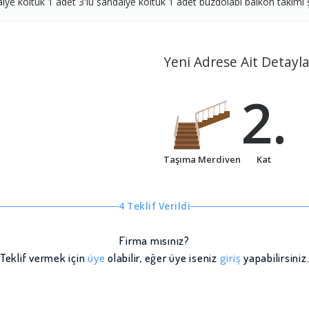
lye koltuk 1 adet 3'lü sandalye koltuk 1 adet buzdolabı balkon takımı
Yeni Adrese Ait Detayla
2.
Taşıma Merdiven
Kat
4 Teklif Verildi
Firma mısınız?
Teklif vermek için
üye
olabilir, eğer üye iseniz
giriş
yapabilirsiniz