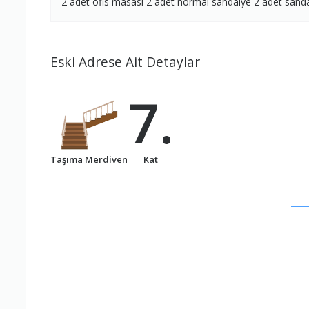
2 adet ofis masası 2 adet normal sandalye 2 adet sanda
Eski Adrese Ait Detaylar
7.
Taşıma Merdiven
Kat