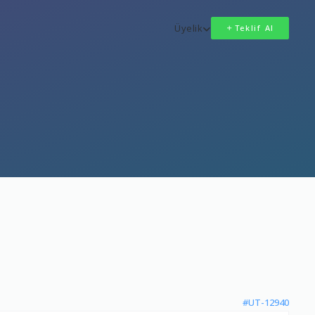
Üyelik
Teklif Al
#UT-12940