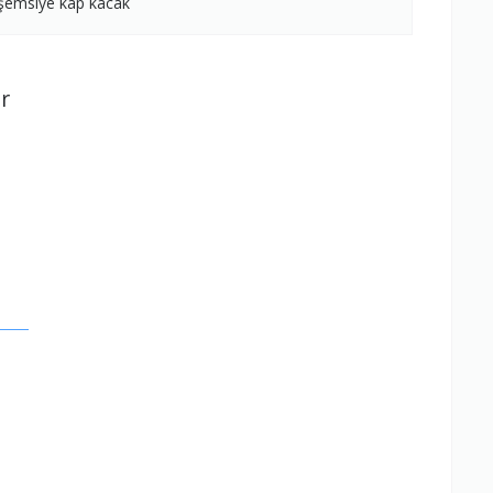
 şemsiye kap kacak
r
.