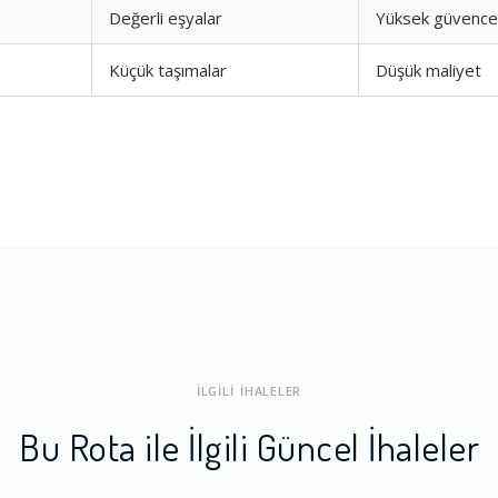
Değerli eşyalar
Yüksek güvence
ları
1.0
Küçük taşımalar
Düşük maliyet
a Dengesi
1.0
İLGİLİ İHALELER
Bu Rota ile İlgili Güncel İhaleler