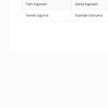
Tam Kapsam
Geniş kapsam
Firma Çalışan
Temel Sigorta
Standart koruma
Fiyatlandırm
Yorumunuz