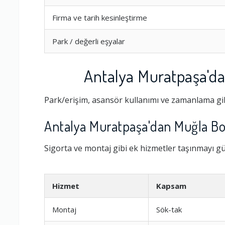
Firma ve tarih kesinleştirme
Park / değerli eşyalar
Antalya Muratpaşa'd
Park/erişim, asansör kullanımı ve zamanlama gib
Antalya Muratpaşa'dan Muğla Bo
Ambalajlama 
Sigorta ve montaj gibi ek hizmetler taşınmayı güv
Firma ile İleti
Hizmet
Kapsam
Montaj
Sök-tak
Zamanlama