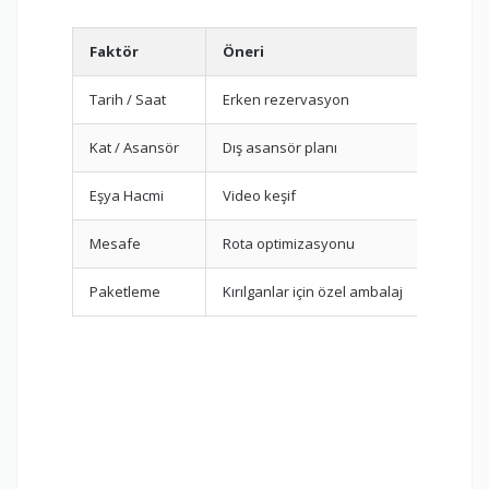
Faktör
Öneri
Etki
Tarih / Saat
Erken rezervasyon
Orta
Kat / Asansör
Dış asansör planı
Yüks
Eşya Hacmi
Video keşif
Orta
Mesafe
Rota optimizasyonu
Yüks
Paketleme
Kırılganlar için özel ambalaj
Orta