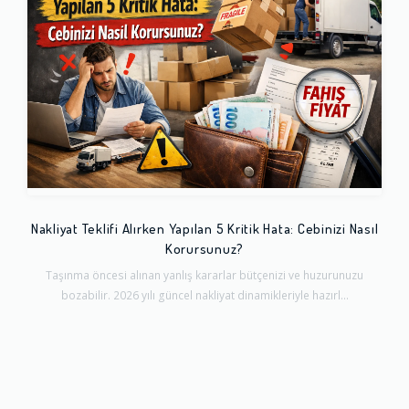
Nakliyat Teklifi Alırken Yapılan 5 Kritik Hata: Cebinizi Nasıl
Korursunuz?
Taşınma öncesi alınan yanlış kararlar bütçenizi ve huzurunuzu
bozabilir. 2026 yılı güncel nakliyat dinamikleriyle hazırl...