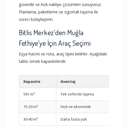
güvenilir ve hızlı nakliye çözümleri sunuyoruz.
Planlama, paketleme ve sigortalı taşıma ile
süreci kolaylaştırın.
Bitlis Merkez'den Muğla
Fethiye'ye İçin Araç Seçimi
Eşya hacmi ve rota, araç tipini belirler. Aşağıdaki
tablo örnek kapasitelerdir.
Kapasite
Avantaj
Uy
50+ m³
Tek seferde taşıma
3+1
15-20 m³
Hızlı ve ekonomik
Küç
30-40 m³
Daha fazla yük
2+1