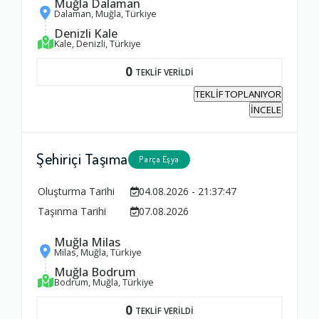
Muğla Dalaman
1.0
Dalaman, Muğla, Türkiye
Denizli Kale
Kale, Denizli, Türkiye
Firma ile İletişim
0
TEKLİF VERİLDİ
1.0
TEKLİF TOPLANIYOR
İNCELE
Zamanlama
1.0
Şehiriçi Taşıma
Parça Eşya
Oluşturma Tarihi
04.08.2026 - 21:37:47
Firma Çalışanları
Taşınma Tarihi
07.08.2026
1.0
Muğla Milas
Milas, Muğla, Türkiye
Fiyatlandırma Dengesi
Muğla Bodrum
Bodrum, Muğla, Türkiye
1.0
0
TEKLİF VERİLDİ