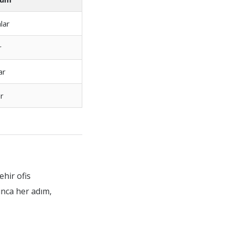
lar
r
ar
ar
ehir ofis
unca her adım,