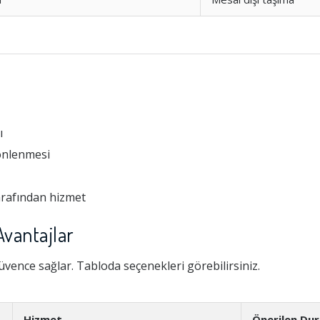
ı
 önlenmesi
arafından hizmet
Avantajlar
vence sağlar. Tabloda seçenekleri görebilirsiniz.
Hizmet
Önerilen Du