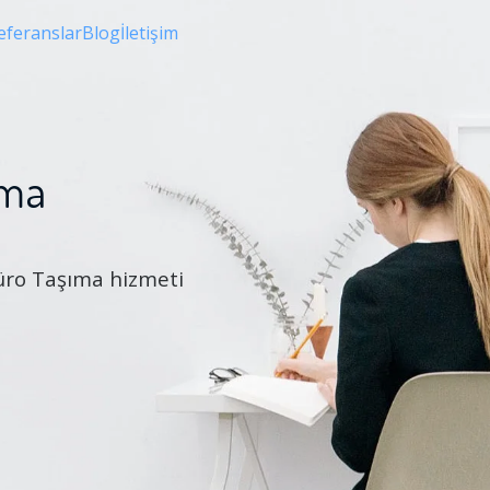
eferanslar
Blog
İletişim
ıma
 Büro Taşıma hizmeti