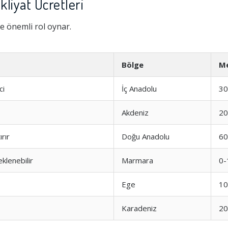
liyat Ücretleri
de önemli rol oynar.
Bölge
Me
ci
İç Anadolu
30
Akdeniz
20
ırır
Doğu Anadolu
60
eklenebilir
Marmara
0-
Ege
10
Karadeniz
20