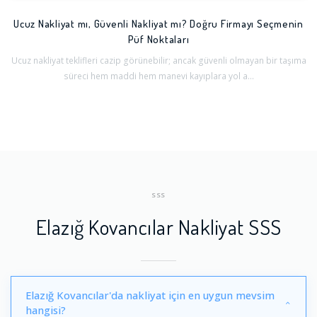
Ucuz Nakliyat mı, Güvenli Nakliyat mı? Doğru Firmayı Seçmenin
Püf Noktaları
Ucuz nakliyat teklifleri cazip görünebilir; ancak güvenli olmayan bir taşıma
süreci hem maddi hem manevi kayıplara yol a...
SSS
Elazığ Kovancılar Nakliyat SSS
Elazığ Kovancılar'da nakliyat için en uygun mevsim
hangisi?