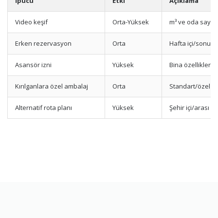
İpucu
Etki
Açıklama
Video keşif
Orta-Yüksek
m³ ve oda sayısı
Erken rezervasyon
Orta
Hafta içi/sonu
Asansör izni
Yüksek
Bina özellikleri
Kırılganlara özel ambalaj
Orta
Standart/özel
Alternatif rota planı
Yüksek
Şehir içi/arası ro