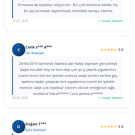
firmasına da teşekkür ediyorum . Biz çok memnun kaldık, hiç
bir şey kırılmadı, kaybolmadı, kesinlikle tavsiye ederim
19.07.2026
✓ Onaylı Müşteri
Cenk s*** A***
C
★
★
★
★
★
5.0
Yön Nakliyat
20/06/2016 tarihinde İstanbul dan hatay taşımam gerçekleşti
başta nurullah bey ve tüm ekip çok iyi iş çıkardı eşyalarımız
özenli temiz titiz bir şekilde evimize ulaştı verilen tarihte geç
saatlere kadar çalışarak tüm eşyalarımız özenli bir şekilde
evimize ulaştı çok teşekkür ederim elinize emeğinize sağlık
sevgilerle Eda a****** Cenk samed a******
26.06.2026
✓ Onaylı Müşteri
Doğan T***
D
★
★
★
★
★
5.0
Aysa Nakliyat