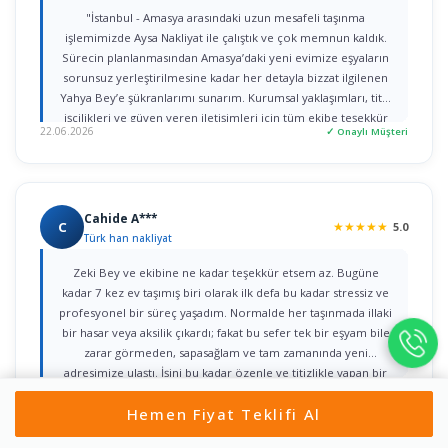
"İstanbul - Amasya arasındaki uzun mesafeli taşınma
işlemimizde Aysa Nakliyat ile çalıştık ve çok memnun kaldık.
Sürecin planlanmasından Amasya’daki yeni evimize eşyaların
sorunsuz yerleştirilmesine kadar her detayla bizzat ilgilenen
Yahya Bey’e şükranlarımı sunarım. Kurumsal yaklaşımları, titiz
işçilikleri ve güven veren iletişimleri için tüm ekibe teşekkür
22.06.2026
✓ Onaylı Müşteri
ederim."
Cahide A***
C
★
★
★
★
★
5.0
Türk han nakliyat
Zeki Bey ve ekibine ne kadar teşekkür etsem az. Bugüne
kadar 7 kez ev taşımış biri olarak ilk defa bu kadar stressiz ve
profesyonel bir süreç yaşadım. Normalde her taşınmada illaki
bir hasar veya aksilik çıkardı; fakat bu sefer tek bir eşyam bile
zarar görmeden, sapasağlam ve tam zamanında yeni
adresimize ulaştı. İşini bu kadar özenle ve titizlikle yapan bir
18.06.2026
✓ Onaylı Müşteri
firmaya rastlamak gerçekten büyük şans. Herkese gönül
Hemen Fiyat Teklifi Al
rahatlığıyla tavsiye ederim!