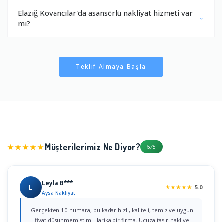
Elazığ Kovancılar'da asansörlü nakliyat hizmeti var
mı?
Teklif Almaya Başla
Müşterilerimiz Ne Diyor?
★★★★★
5/5
Leyla B***
L
★
★
★
★
★
5.0
Aysa Nakliyat
Gerçekten 10 numara, bu kadar hızlı, kaliteli, temiz ve uygun
fiyat düşünmemiştim. Harika bir firma. Ucuza taşın nakliye