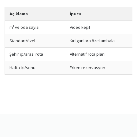
Açıklama
İpucu
m³ ve oda sayısı
Video keşif
Standart/özel
Kırılganlara özel ambalaj
Şehir içi/arası rota
Alternatif rota planı
Hafta içi/sonu
Erken rezervasyon