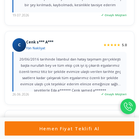
bir şey kırılmadı, kaybolmadı, kesinlikle tavsiye ederim
19.07.2026
✓ Onaylı Müşteri
Cenk s*** A***
C
★
★
★
★
★
5.0
Yön Nakliyat
20/06/2016 tarihinde İstanbul dan hatay taşımam gerçekleşti
başta nurullah bey ve tüm ekip çok iyi iş çıkardı eşyalarımız
özenli temiz titiz bir şekilde evimize ulaştı verilen tarihte geç
saatlere kadar çalışarak tüm eşyalarımız özenli bir şekilde
evimize ulaştı çok teşekkür ederim elinize emeğinize sağlık
sevgilerle Eda a****** Cenk samed a******
26.06.2026
✓ Onaylı Müşteri
Doğan T***
D
★
★
★
★
★
5.0
Aysa Nakliyat
Hemen Fiyat Teklifi Al
"İstanbul - Amasya arasındaki uzun mesafeli taşınma