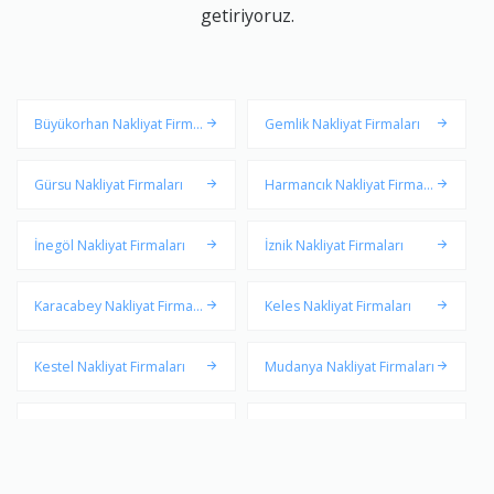
getiriyoruz.
Büyükorhan Nakliyat Firmal
Gemlik Nakliyat Firmaları
arı
Gürsu Nakliyat Firmaları
Harmancık Nakliyat Firmala
rı
İnegöl Nakliyat Firmaları
İznik Nakliyat Firmaları
Karacabey Nakliyat Firmala
Keles Nakliyat Firmaları
rı
Kestel Nakliyat Firmaları
Mudanya Nakliyat Firmaları
Mustafakemalpaşa Nakliya
Nilüfer Nakliyat Firmaları
t Firmaları
Orhaneli Nakliyat Firmaları
Orhangazi Nakliyat Firmala