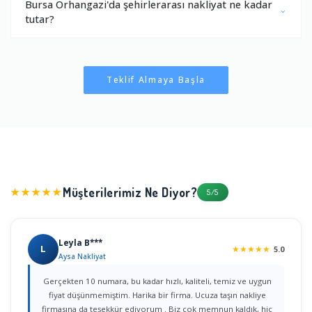
Bursa Orhangazi'da şehirlerarası nakliyat ne kadar
tutar?
Teklif Almaya Başla
Müşterilerimiz Ne Diyor?
★★★★★
5/5
Leyla B***
L
★
★
★
★
★
5.0
Aysa Nakliyat
Gerçekten 10 numara, bu kadar hızlı, kaliteli, temiz ve uygun
fiyat düşünmemiştim. Harika bir firma. Ucuza taşın nakliye
firmasına da teşekkür ediyorum . Biz çok memnun kaldık, hiç