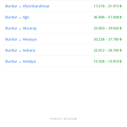
Burdur → Afyonkarahisar
17.578 – 21.973 ₺
Burdur → Ağrı
45.606 – 57.008 ₺
Burdur → Aksaray
23.650 – 29.563 ₺
Burdur → Amasya
30.228 – 37.785 ₺
Burdur → Ankara
23.012 – 28.765 ₺
Burdur → Antalya
15.928 – 19.910 ₺
FAYDALI BİLGİLER