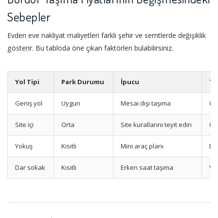
Sebepler
Evden eve nakliyat maliyetleri farklı şehir ve semtlerde değişiklik
gösterir. Bu tabloda öne çıkan faktörleri bulabilirsiniz.
Yol Tipi
Park Durumu
İpucu
Tr
Geniş yol
Uygun
Mesai dışı taşıma
Or
Site içi
Orta
Site kurallarını teyit edin
Or
Yokuş
Kısıtlı
Mini araç planı
De
Dar sokak
Kısıtlı
Erken saat taşıma
Yo