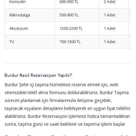
Komodin
600-900 TL
2 Adet
Ç
Mikrodalga
500-900 TL
1 Adet
O
Akvaryum
1200-2200 TL
1 Adet
S
TV
700-1300 TL
1 Adet
O
Burdur Nasıl Rezervasyon Yapılır?
Burdur Şehir içi taşıma hizmetinizi rezerve etmek için, web
sitemizdeki teklif alma formunu doldurabilirsiniz. Burdur Taşıma
sürecini planlamak için firmalarımızla iletişime geçebilir,
taşınacak eşyaların detaylarını belirleyerek en uygun fiyat teklifini
alabilirsiniz. Burdur Rezervasyon işleminizi hızlıca tamamladıktan
sonra, taşıma günü ve saati belirlenir ve taşınma işlemi başlar.