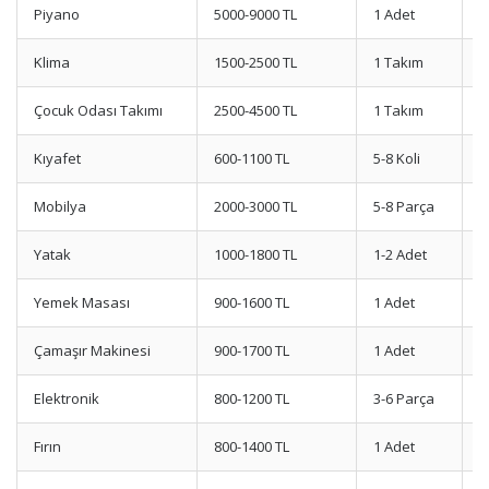
Piyano
5000-9000 TL
1 Adet
P
Klima
1500-2500 TL
1 Takım
S
Çocuk Odası Takımı
2500-4500 TL
1 Takım
D
Kıyafet
600-1100 TL
5-8 Koli
V
Mobilya
2000-3000 TL
5-8 Parça
M
Yatak
1000-1800 TL
1-2 Adet
Y
Yemek Masası
900-1600 TL
1 Adet
S
Çamaşır Makinesi
900-1700 TL
1 Adet
T
Elektronik
800-1200 TL
3-6 Parça
K
Fırın
800-1400 TL
1 Adet
C