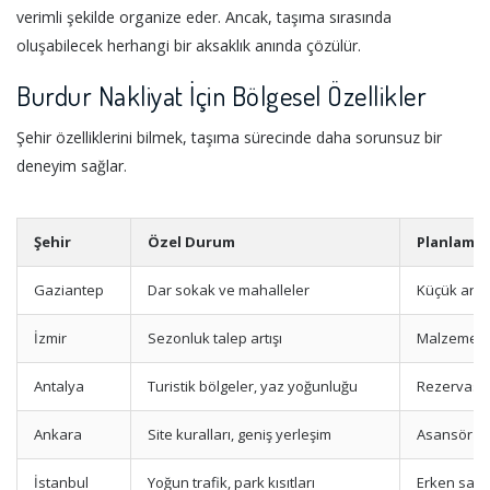
verimli şekilde organize eder. Ancak, taşıma sırasında
oluşabilecek herhangi bir aksaklık anında çözülür.
Burdur Nakliyat İçin Bölgesel Özellikler
Şehir özelliklerini bilmek, taşıma sürecinde daha sorunsuz bir
deneyim sağlar.
Şehir
Özel Durum
Planlama 
Gaziantep
Dar sokak ve mahalleler
Küçük araç
İzmir
Sezonluk talep artışı
Malzeme ve
Antalya
Turistik bölgeler, yaz yoğunluğu
Rezervasy
Ankara
Site kuralları, geniş yerleşim
Asansör izn
İstanbul
Yoğun trafik, park kısıtları
Erken saat