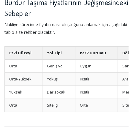
Burdur Taşıma Fiyatlarının Değişmesindeki
Sebepler
Nakliye sürecinde fiyatın nasıl oluştuğunu anlamak için aşağıdaki
tablo size rehber olacaktır.
Etki Düzeyi
Yol Tipi
Park Durumu
Bölg
Orta
Geniş yol
Uygun
Sanay
Orta-Yüksek
Yokuş
Kısıtlı
Ara S
Yüksek
Dar sokak
Kısıtlı
Merk
Orta
Site içi
Orta
Site