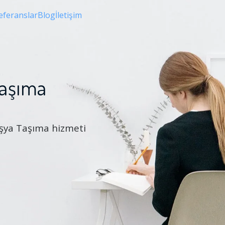
eferanslar
Blog
İletişim
Taşıma
 Eşya Taşıma hizmeti