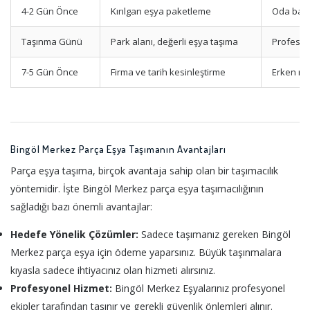
4-2 Gün Önce
Kırılgan eşya paketleme
Oda bazl
Taşınma Günü
Park alanı, değerli eşya taşıma
Profesyo
7-5 Gün Önce
Firma ve tarih kesinleştirme
Erken re
Bingöl Merkez Parça Eşya Taşımanın Avantajları
Parça eşya taşıma, birçok avantaja sahip olan bir taşımacılık
yöntemidir. İşte Bingöl Merkez parça eşya taşımacılığının
sağladığı bazı önemli avantajlar:
Hedefe Yönelik Çözümler:
Sadece taşımanız gereken Bingöl
Merkez parça eşya için ödeme yaparsınız. Büyük taşınmalara
kıyasla sadece ihtiyacınız olan hizmeti alırsınız.
Profesyonel Hizmet:
Bingöl Merkez Eşyalarınız profesyonel
ekipler tarafından taşınır ve gerekli güvenlik önlemleri alınır.