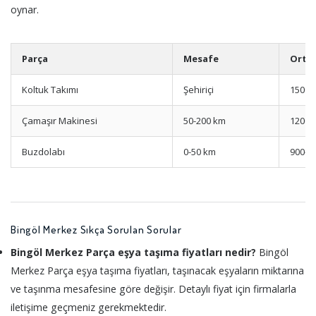
oynar.
Parça
Mesafe
Ortal
Koltuk Takımı
Şehiriçi
1500-
Çamaşır Makinesi
50-200 km
1200-
Buzdolabı
0-50 km
900-1
Bingöl Merkez Sıkça Sorulan Sorular
Bingöl Merkez Parça eşya taşıma fiyatları nedir?
Bingöl
Merkez Parça eşya taşıma fiyatları, taşınacak eşyaların miktarına
ve taşınma mesafesine göre değişir. Detaylı fiyat için firmalarla
iletişime geçmeniz gerekmektedir.