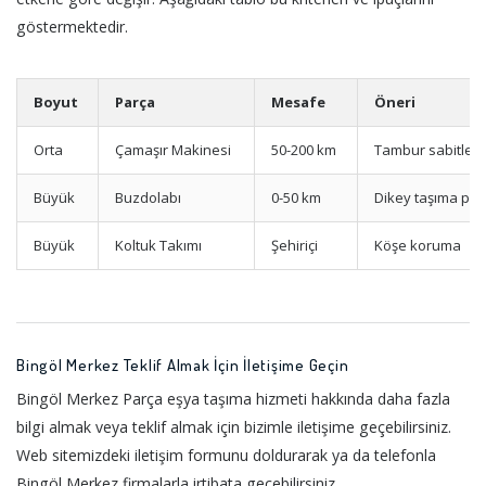
göstermektedir.
Boyut
Parça
Mesafe
Öneri
Orta
Çamaşır Makinesi
50-200 km
Tambur sabitle
Büyük
Buzdolabı
0-50 km
Dikey taşıma pla
Büyük
Koltuk Takımı
Şehiriçi
Köşe koruma
Bingöl Merkez Teklif Almak İçin İletişime Geçin
Bingöl Merkez Parça eşya taşıma hizmeti hakkında daha fazla
bilgi almak veya teklif almak için bizimle iletişime geçebilirsiniz.
Web sitemizdeki iletişim formunu doldurarak ya da telefonla
Bingöl Merkez firmalarla irtibata geçebilirsiniz.