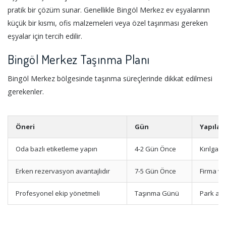
pratik bir çözüm sunar. Genellikle Bingöl Merkez ev eşyalarının
küçük bir kısmı, ofis malzemeleri veya özel taşınması gereken
eşyalar için tercih edilir.
Bingöl Merkez Taşınma Planı
Bingöl Merkez bölgesinde taşınma süreçlerinde dikkat edilmesi
gerekenler.
Öneri
Gün
Yapılac
Oda bazlı etiketleme yapın
4-2 Gün Önce
Kırılgan
Erken rezervasyon avantajlıdır
7-5 Gün Önce
Firma ve
Profesyonel ekip yönetmeli
Taşınma Günü
Park ala