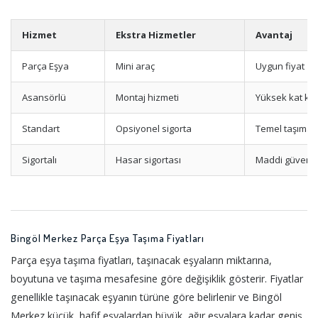
Hizmet
Ekstra Hizmetler
Avantaj
Parça Eşya
Mini araç
Uygun fiyat
Asansörlü
Montaj hizmeti
Yüksek kat kol
Standart
Opsiyonel sigorta
Temel taşıma 
Sigortalı
Hasar sigortası
Maddi güvenc
Bingöl Merkez Parça Eşya Taşıma Fiyatları
Parça eşya taşıma fiyatları, taşınacak eşyaların miktarına,
boyutuna ve taşıma mesafesine göre değişiklik gösterir. Fiyatlar
genellikle taşınacak eşyanın türüne göre belirlenir ve Bingöl
Merkez küçük, hafif eşyalardan büyük, ağır eşyalara kadar geniş