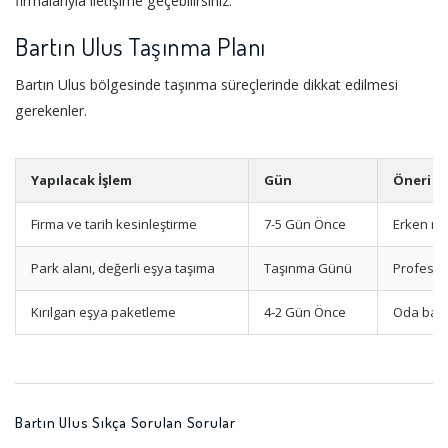
firmalarıyla iletişime geçebilirsiniz.
Bartın Ulus Taşınma Planı
Bartın Ulus bölgesinde taşınma süreçlerinde dikkat edilmesi
gerekenler.
Yapılacak İşlem
Gün
Öneri
Firma ve tarih kesinleştirme
7-5 Gün Önce
Erken re
Park alanı, değerli eşya taşıma
Taşınma Günü
Profesyo
Kırılgan eşya paketleme
4-2 Gün Önce
Oda bazl
Bartın Ulus Sıkça Sorulan Sorular