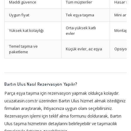
Maddi güvence
Tüm müşteriler
Hasar sig
Uygun fiyat
Tek eşya taşıma
Mini araç
Orta-yüksek katlı
Yüksek kat kolaylığı
Montaj h
evler
Temel taşıma ve
Küçük evler, az eşya
Opsiyonel
paketleme
Bartın Ulus Nasıl Rezervasyon Yapılır?
Parça eşya taşıma için rezervasyon yapmak oldukça kolaydır.
ucuzatasin.com.tr üzerinden Bartın Ulus hizmet almak istediğiniz
firmaları araştırarak, ihtiyacınıza uygun olanı seçebilirsiniz.
Rezervasyon işlemi için teklif alma formunu doldurarak, Bartın
Ulus taşıma hizmetinin detaylarını belirleyebilir ve taşımacılık