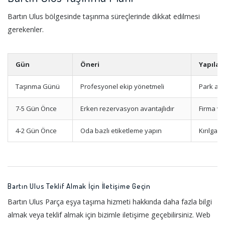
Bartın Ulus bölgesinde taşınma süreçlerinde dikkat edilmesi
gerekenler.
Gün
Öneri
Yapılac
Taşınma Günü
Profesyonel ekip yönetmeli
Park ala
7-5 Gün Önce
Erken rezervasyon avantajlıdır
Firma ve
4-2 Gün Önce
Oda bazlı etiketleme yapın
Kırılgan
Bartın Ulus Teklif Almak İçin İletişime Geçin
Bartın Ulus Parça eşya taşıma hizmeti hakkında daha fazla bilgi
almak veya teklif almak için bizimle iletişime geçebilirsiniz. Web