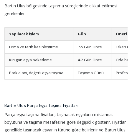
Bartın Ulus bölgesinde taşınma süreçlerinde dikkat edilmesi
gerekenler.
Yapılacak İşlem
Gün
Öneri
Firma ve tarih kesinleştirme
7-5 Gün Önce
Erken re
Kırılgan eşya paketleme
4-2 Gün Önce
Oda bazl
Park alanı, değerli eşya taşıma
Taşınma Günü
Profesyo
Bartın Ulus Parça Eşya Taşıma Fiyatları
Parça eşya taşıma fiyatları, taşınacak eşyaların miktarına,
boyutuna ve taşıma mesafesine göre değişiklik gösterir. Fiyatlar
genellikle taşınacak eşyanın türüne göre belirlenir ve Bartın Ulus