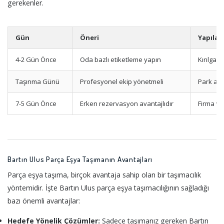
gerekenler.
Gün
Öneri
Yapılac
4-2 Gün Önce
Oda bazlı etiketleme yapın
Kırılgan
Taşınma Günü
Profesyonel ekip yönetmeli
Park ala
7-5 Gün Önce
Erken rezervasyon avantajlıdır
Firma ve
Bartın Ulus Parça Eşya Taşımanın Avantajları
Parça eşya taşıma, birçok avantaja sahip olan bir taşımacılık
yöntemidir. İşte Bartın Ulus parça eşya taşımacılığının sağladığı
bazı önemli avantajlar:
Hedefe Yönelik Çözümler:
Sadece taşımanız gereken Bartın