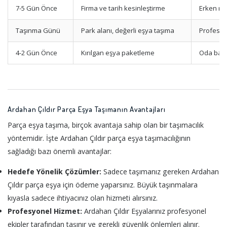
7-5 Gün Önce
Firma ve tarih kesinleştirme
Erken re
Taşınma Günü
Park alanı, değerli eşya taşıma
Profesyo
4-2 Gün Önce
Kırılgan eşya paketleme
Oda bazl
Ardahan Çıldır Parça Eşya Taşımanın Avantajları
Parça eşya taşıma, birçok avantaja sahip olan bir taşımacılık
yöntemidir. İşte Ardahan Çıldır parça eşya taşımacılığının
sağladığı bazı önemli avantajlar:
Hedefe Yönelik Çözümler:
Sadece taşımanız gereken Ardahan
Çıldır parça eşya için ödeme yaparsınız. Büyük taşınmalara
kıyasla sadece ihtiyacınız olan hizmeti alırsınız.
Profesyonel Hizmet:
Ardahan Çıldır Eşyalarınız profesyonel
ekipler tarafından taşınır ve gerekli güvenlik önlemleri alınır.