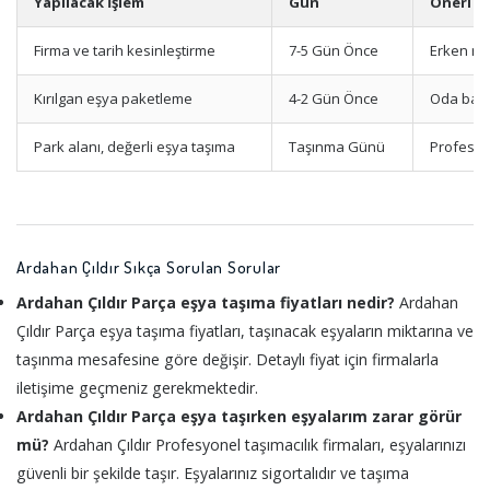
Yapılacak İşlem
Gün
Öneri
Firma ve tarih kesinleştirme
7-5 Gün Önce
Erken re
Kırılgan eşya paketleme
4-2 Gün Önce
Oda bazl
Park alanı, değerli eşya taşıma
Taşınma Günü
Profesyo
Ardahan Çıldır Sıkça Sorulan Sorular
Ardahan Çıldır Parça eşya taşıma fiyatları nedir?
Ardahan
Çıldır Parça eşya taşıma fiyatları, taşınacak eşyaların miktarına ve
taşınma mesafesine göre değişir. Detaylı fiyat için firmalarla
iletişime geçmeniz gerekmektedir.
Ardahan Çıldır Parça eşya taşırken eşyalarım zarar görür
mü?
Ardahan Çıldır Profesyonel taşımacılık firmaları, eşyalarınızı
güvenli bir şekilde taşır. Eşyalarınız sigortalıdır ve taşıma