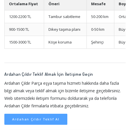
Ortalama Fiyat
Öneri
Mesafe
Boyu
1200-2200 TL
Tambur sabitleme
50-200 km
Orta
900-1500 TL
Dikey taşıma planı
0-50 km
Büyük
1500-3000 TL
Köşe koruma
Şehiriçi
Büyük
Ardahan Çıldır Teklif Almak İçin İletişime Geçin
Ardahan Çıldır Parça eşya taşıma hizmeti hakkında daha fazla
bilgi almak veya teklif almak için bizimle iletişime geçebilirsiniz.
Web sitemizdeki iletişim formunu doldurarak ya da telefonla
Ardahan Çıldır firmalarla irtibata geçebilirsiniz.
Ardahan Çıldır Teklif Al