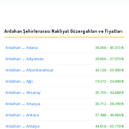
Ardahan Şehirlerarası Nakliyat Güzergahları ve Fiyatları
Ardahan → Adana
36.058 – 45.073 ₺
Ardahan → Adıyaman
29.656 – 37.070 ₺
Ardahan → Afyonkarahisar
43.120 – 53.900 ₺
Ardahan → Ağrı
19.272 – 24.090 ₺
Ardahan → Aksaray
35.750 – 44.688 ₺
Ardahan → Amasya
30.712 – 38.390 ₺
Ardahan → Ankara
37.488 – 46.860 ₺
Ardahan → Antalya
44.616 – 55.770 ₺