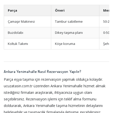
Parça
Öneri
Mesa
Çamaşır Makinesi
Tambur sabitleme
50-20
Buzdolabı
Dikey taşıma planı
0-50 
Koltuk Takımı
Köşe koruma
Şehiriç
Ankara Yenimahalle Nasıl Rezervasyon Yapılır?
Parça eşya taşıma için rezervasyon yapmak oldukça kolaydır.
ucuzatasin.com.tr üzerinden Ankara Yenimahalle hizmet almak
istediğiniz firmaları araştırarak, ihtiyacınıza uygun olanı
seçebilirsiniz. Rezervasyon işlemi için teklif alma formunu
doldurarak, Ankara Yenimahalle taşıma hizmetinin detaylarını
belirleyebilir ve taşımacılık firmalarıyla iletişime geçebilirsiniz.