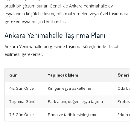
pratik bir çözüm sunar. Genellikle Ankara Yenimahalle ev
eşyalarının küçük bir kısmı, ofis malzemeleri veya özel taşınması
gereken eşyalar için tercih edilir.
Ankara Yenimahalle Taşınma Planı
Ankara Yenimahalle bölgesinde taşınma süreçlerinde dikkat
edilmesi gerekenler.
Gün
Yapılacak İşlem
Öneri
4-2 Gün Önce
Kırılgan eşya paketleme
Oda bazl
Taşınma Günü
Park alanı, değerli eşya taşıma
Profesyo
7-5 Gün Önce
Firma ve tarih kesinleştirme
Erken re