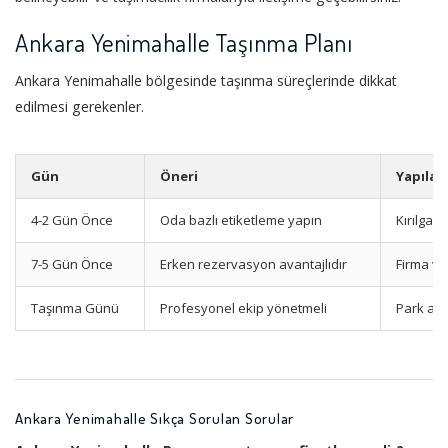
Ankara Yenimahalle Taşınma Planı
Ankara Yenimahalle bölgesinde taşınma süreçlerinde dikkat
edilmesi gerekenler.
Gün
Öneri
Yapılac
4-2 Gün Önce
Oda bazlı etiketleme yapın
Kırılgan
7-5 Gün Önce
Erken rezervasyon avantajlıdır
Firma ve
Taşınma Günü
Profesyonel ekip yönetmeli
Park ala
Ankara Yenimahalle Sıkça Sorulan Sorular