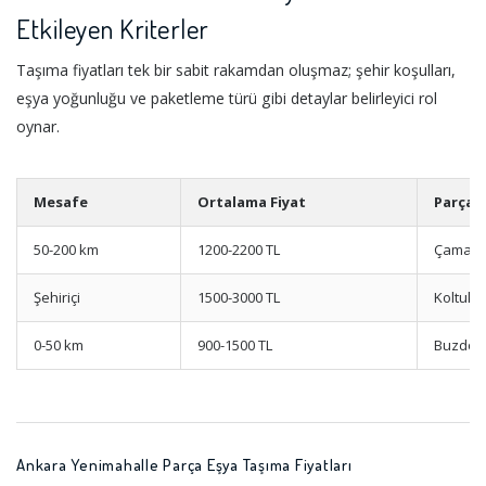
Etkileyen Kriterler
Taşıma fiyatları tek bir sabit rakamdan oluşmaz; şehir koşulları,
eşya yoğunluğu ve paketleme türü gibi detaylar belirleyici rol
oynar.
Mesafe
Ortalama Fiyat
Parça
50-200 km
1200-2200 TL
Çamaşır
Şehiriçi
1500-3000 TL
Koltuk 
0-50 km
900-1500 TL
Buzdola
Ankara Yenimahalle Parça Eşya Taşıma Fiyatları