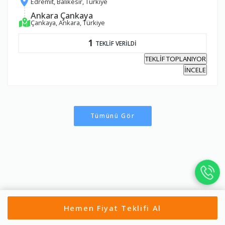
Edremit, Balıkesir, Türkiye
Ankara Çankaya
Çankaya, Ankara, Türkiye
1
TEKLİF VERİLDİ
TEKLİF TOPLANIYOR
İNCELE
Tümünü Gör
Hemen Fiyat Teklifi Al
Akyurt Parça Eşya Taşıma
Altındağ Parça Eşya Taşım