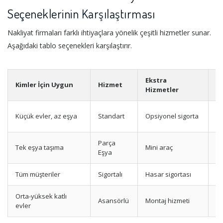
Seçeneklerinin Karşılaştırması
Nakliyat firmaları farklı ihtiyaçlara yönelik çeşitli hizmetler sunar.
Aşağıdaki tablo seçenekleri karşılaştırır.
Ekstra
Kimler İçin Uygun
Hizmet
A
Hizmetler
Te
Küçük evler, az eşya
Standart
Opsiyonel sigorta
p
Parça
Tek eşya taşıma
Mini araç
Uy
Eşya
Tüm müşteriler
Sigortalı
Hasar sigortası
M
Orta-yüksek katlı
Asansörlü
Montaj hizmeti
Yü
evler